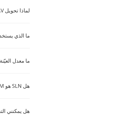
لماذا تحويل WAV إلى SLN؟
ما الذي يستخدم 
ما معدل العيّن
هل SLN هو PCM خام فحسب؟
هل يمكنني التح