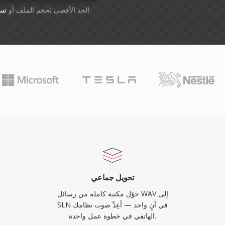
أسقِط الملفات هنا. 1 GB الحد الأقصى لحجم الملف أو
تس
تحويل جماعي
حوّل مكتبة كاملة من رسائل WAV إلى
SLN في آنٍ واحد — أعِدَّ صوت نظامك
الهاتفي في خطوة عمل واحدة.