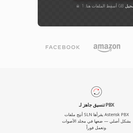
جيل
تنسيق جاهز لـ PBX
أنتِج ملفات SLN يقرأها Asterisk PBX
بشكل أصلي — ضعها في مجلد الأصوات
وتعمل فوراً.