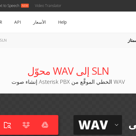
xt to Speech
Video Translator
Help
الأسعار
API
R
متاز
WAV إلى LN
محوّل WAV إلى SLN
إنشاء صوت Asterisk PBX الخطي الموقَّع من WAV
WAV
ى