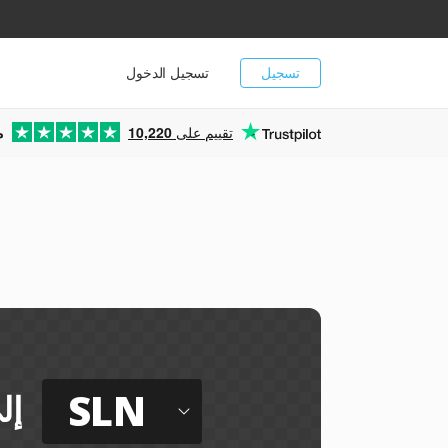
تسجيل
تسجيل الدخول
تقييم على
10,220
م
SLN
إل