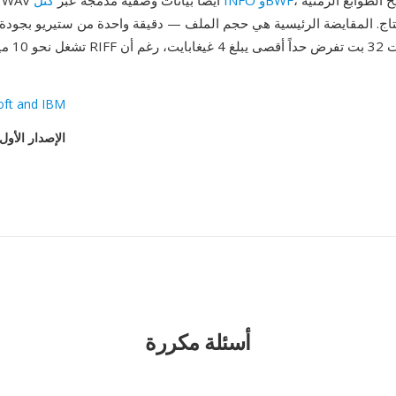
، مما يتيح الطوابع الزمنية
كتل INFO وBWF
والأرشفة. يدعم WAV أيضاً بيانات وصفية مدمجة عبر
تاج. المقايضة الرئيسية هي حجم الملف — دقيقة واحدة من ستيريو بجودة
تشغل نحو 10 
oft and IBM
الإصدار الأول
أسئلة مكررة