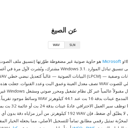
عن الصيغ
WAV
SLN
وIBM بشكل
Microsoft
WAV (تنسيق ملف الصوت الموجي) هو حاوية صوتية غير مضغوطة طوّرتها
تصف معدل العينة وعمق البت وعدد القنوات. جعلت هذه البنية المباشرة WAV ا
غير المضغوط على
وسائط موجود تقريباً. تستخدم ملفات WAV بجودة القرص الم
ستيريو، بينما توظف سير العمل
192 كيلوهرتز. من أبرز مزاياه دقة بدون أي فقدان: نظراً لأن WAV ال
المخزّنة تمثيل رقمي مطابق تماماً للتسجيل الأصلي، مما يجعله الخيار الم