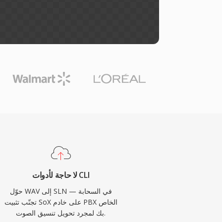
لا حاجة لأدوات CLI
حوّل WAV إلى SLN في السحابة —
تجنّب تثبيت SoX على خادم PBX الخاص
بك لمجرد تحويل تنسيق الصوت.