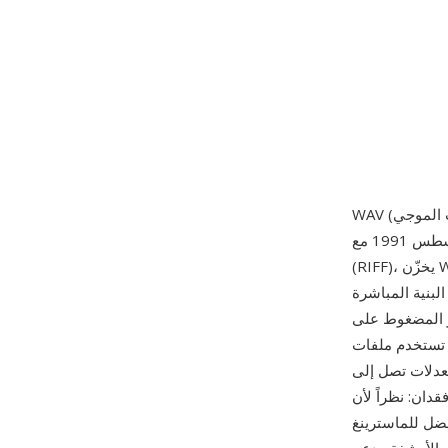
مشترك، ونُشرت لأول مرة في أغسطس 1991 مع Windows 3.1. مبني على تنسيق تبادل الموارد
(RIFF)، يخزّن WAV البيانات الصوتية — غالباً كتعديل نبضي خطي (LPCM) — إلى جانب بيانات وصفية
لمعيار الفعلي للصوت
 Windows وتنسيق تبادل مقبولاً عالمياً عبر كل نظام تشغيل ومحرر صوتي ومشغل
دمج عينات بدقة 16 بت عند 44.1 كيلوهرتز
 الاحترافي عادةً عينات بدقة 24 بت أو عائمة 32 بت بمعدلات تصل إلى
قياسي لا يطبّق أي ضغط، فإن
فضل للماسترينغ