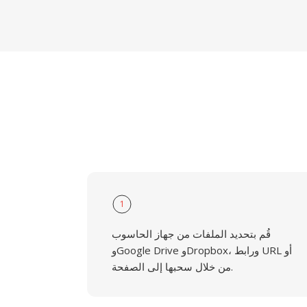
1
قُم بتحديد الملفات من جهاز الحاسوب
وGoogle Drive وDropbox، ورابط URL أو
من خلال سحبها إلى الصفحة.