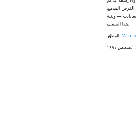
 القرص المدمج
ميغابايت — وبنية RIFF ذات 32 بت تفرض حداً أقصى يبلغ 4 غيغابايت، رغم أن RF64 يزيل
هذا السقف.
Micros
:
المطوّر
: أغسطس ١٩٩١