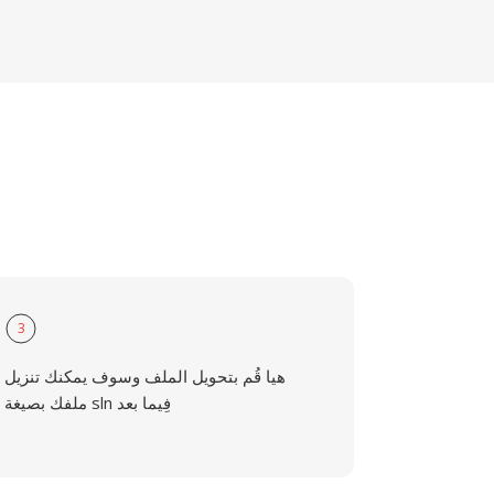
3
هيا قُم بتحويل الملف وسوف يمكنك تنزيل
ملفك بصيغة sln فِيما بعد