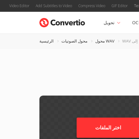
Video Editor
Add Subtitles to Video
Compress Video
GIF Editor
Te
OC
تحويل
S
محول WAV
محول الصوتيات
الرئيسية
اختر الملفات