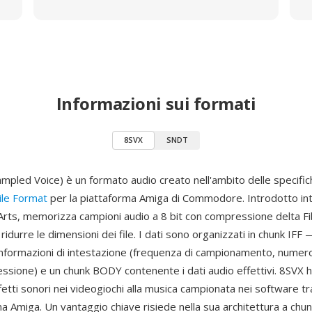
Informazioni sui formati
8SVX
SNDT
ampled Voice) è un formato audio creato nell'ambito delle specifi
ile Format
per la piattaforma Amiga di Commodore. Introdotto in
 Arts, memorizza campioni audio a 8 bit con compressione delta F
ridurre le dimensioni dei file. I dati sono organizzati in chunk IFF
nformazioni di intestazione (frequenza di campionamento, numero
essione) e un chunk BODY contenente i dati audio effettivi. 8SVX 
ffetti sonori nei videogiochi alla musica campionata nei software t
a Amiga. Un vantaggio chiave risiede nella sua architettura a chu