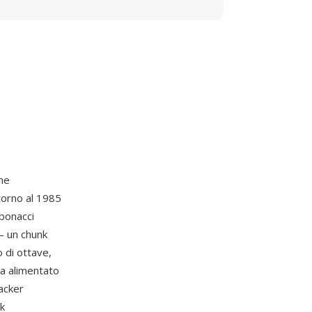
che
torno al 1985
ibonacci
 — un chunk
 di ottave,
ha alimentato
racker
nk