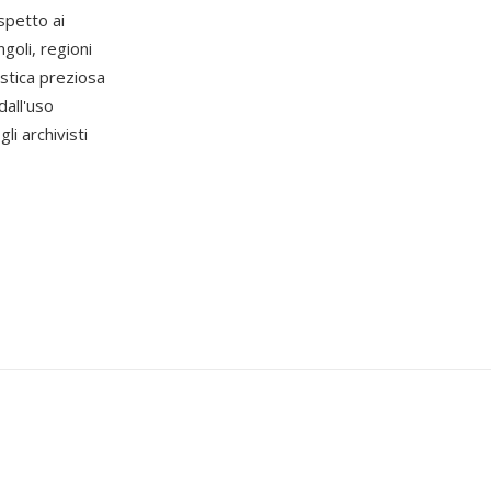
spetto ai
goli, regioni
ristica preziosa
dall'uso
li archivisti