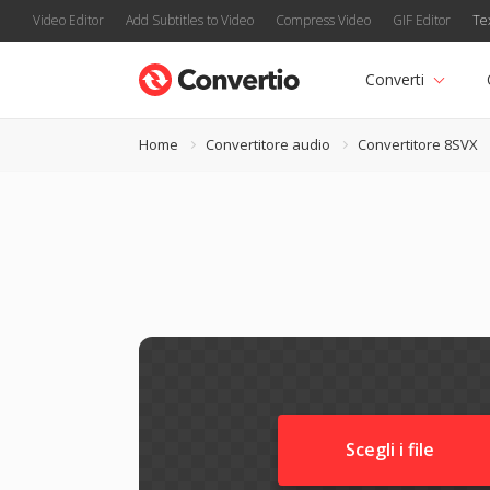
Video Editor
Add Subtitles to Video
Compress Video
GIF Editor
Te
Converti
Home
Convertitore audio
Convertitore 8SVX
Scegli i file