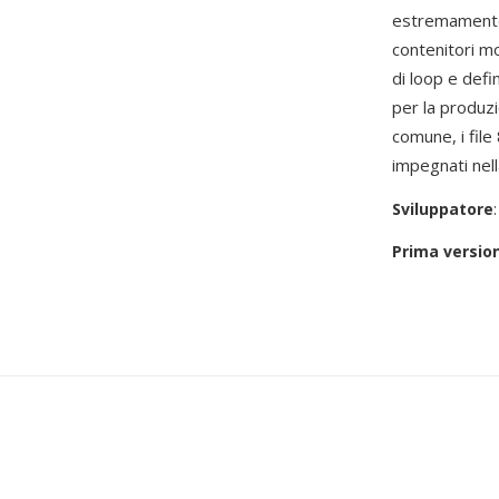
estremamente 
contenitori mo
di loop e defin
per la produz
comune, i file
impegnati nell
Sviluppatore
Prima versio