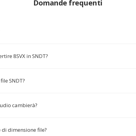
Domande frequenti
?
ertire 8SVX in SNDT?
 file SNDT?
audio cambierà?
e di dimensione file?