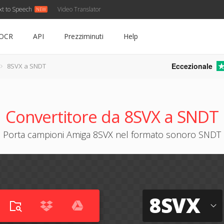
xt to Speech
Video Translator
OCR
API
Prezziminuti
Help
Eccezionale
8SVX a SNDT
Convertitore da 8SVX a SNDT
Porta campioni Amiga 8SVX nel formato sonoro SNDT
8SVX