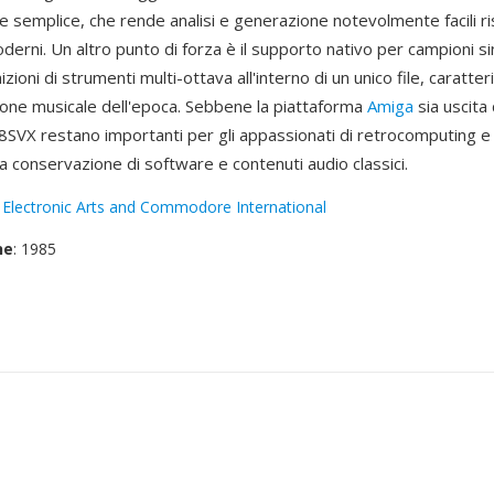
semplice, che rende analisi e generazione notevolmente facili ri
derni. Un altro punto di forza è il supporto nativo per campioni sin
izioni di strumenti multi-ottava all'interno di un unico file, caratte
ione musicale dell'epoca. Sebbene la piattaforma
Amiga
sia uscita 
 8SVX restano importanti per gli appassionati di retrocomputing e g
a conservazione di software e contenuti audio classici.
:
Electronic Arts and Commodore International
ne
: 1985