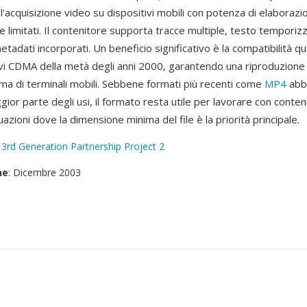
 l'acquisizione video su dispositivi mobili con potenza di elaboraz
ne limitati. Il contenitore supporta tracce multiple, testo temporiz
metadati incorporati. Un beneficio significativo è la compatibilità q
ivi CDMA della metà degli anni 2000, garantendo una riproduzione 
a di terminali mobili. Sebbene formati più recenti come
MP4
abb
ior parte degli usi, il formato resta utile per lavorare con conten
tuazioni dove la dimensione minima del file è la priorità principale.
:
3rd Generation Partnership Project 2
ne
: Dicembre 2003