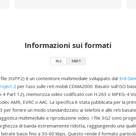
Informazioni sui formati
3G2
SNDT
file 3GPP2) è un contenitore multimediale sviluppato dal
3rd Gen
roject 2
per l'uso sulle reti mobili CDMA2000. Basato sull'ISO bas
4 Part 12), memorizza video codificato con H.263 o MPEG-4 Vis
odec AMR, EVRC o AAC. La specifica è stata pubblicata per la prim
 per fornire un modo standardizzato ai telefoni e alle reti basa
ggistica multimediale e riproduzione video. I file 3G2 sono proge
 larghezza di banda estremamente ridotta, raggiungendo una quali
a bitrate bassi fino a 30-60 kbps. Questo rende il formato partic