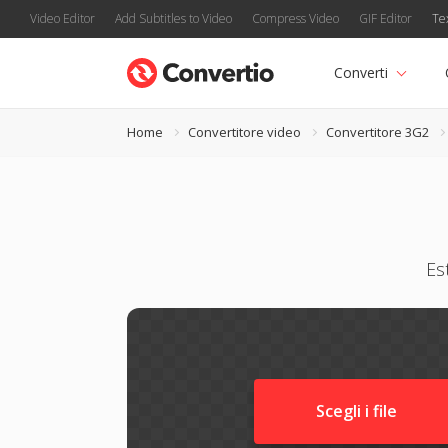
Video Editor
Add Subtitles to Video
Compress Video
GIF Editor
Te
Converti
Home
Convertitore video
Convertitore 3G2
Es
Scegli i file