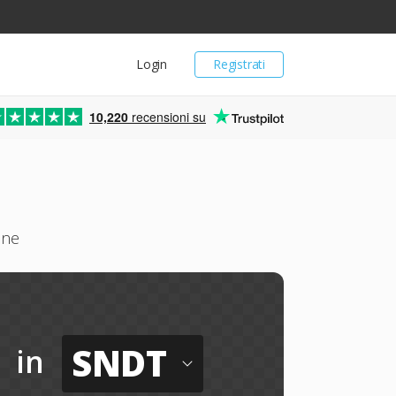
Login
Registrati
10,220
recensioni su
ine
SNDT
in