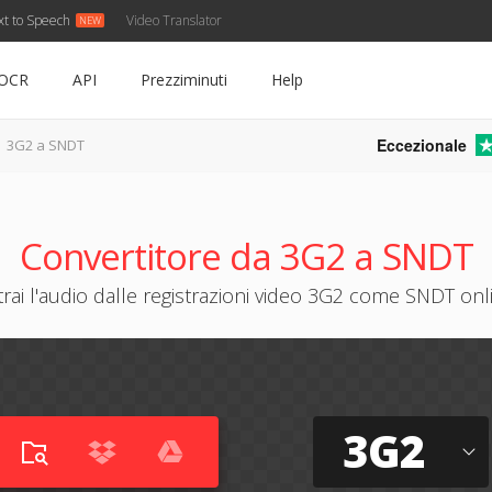
xt to Speech
Video Translator
OCR
API
Prezziminuti
Help
Eccezionale
3G2 a SNDT
Convertitore da 3G2 a SNDT
trai l'audio dalle registrazioni video 3G2 come SNDT onl
3G2