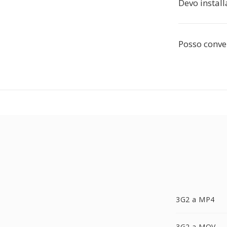
Devo instal
Posso conve
3G2 a MP4
3G2 a MOV