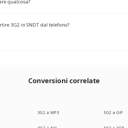
lare qualcosa?
rtire 3G2 in SNDT dal telefono?
Conversioni correlate
3G2 a MP3
3G2 a GIF
3G2 a AVI
3G2 a 3GP