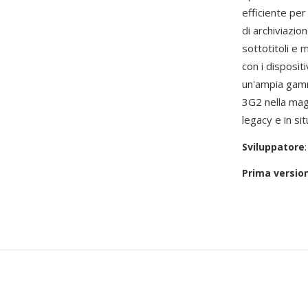
efficiente per
di archiviazio
sottotitoli e 
con i disposit
un'ampia gamm
3G2 nella magg
legacy e in si
Sviluppatore
Prima versio