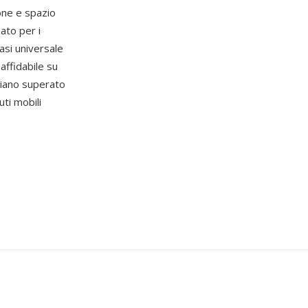
ione e spazio
zato per i
uasi universale
affidabile su
iano superato
uti mobili