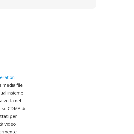
eration
e media file
ual insieme
a volta nel
te su CDMA di
ttati per
tà video
olarmente