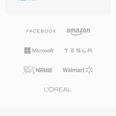
affronta direttamente il tetto di 4 GB sulla
punto di forza è il supporto nativo per campioni
dimensione dei file imposto dalla specifica
singoli, regioni di loop e definizioni di strumenti
RIFF/WAV a 32 bit di Microsoft, un limite che
multi-ottava all&#039;interno di un unico file,
diventa problematico durante lunghe sessioni
caratteristica preziosa per la produzione
di registrazione, acquisizioni multicanale o
musicale dell&#039;epoca. Sebbene la
produzioni ad alta frequenza di
piattaforma Amiga sia uscita dall&#039;uso
campionamento. W64 raggiunge questo
comune, i file 8SVX restano importanti per gli
obiettivo estendendo gli identificatori di chunk
appassionati di retrocomputing e gli archivisti
e i campi di dimensione a 64 bit, utilizzando
impegnati nella conservazione di software e
GUID invece di codici a quattro caratteri.
contenuti audio classici.
Questa modifica strutturale permette file di
dimensioni misurate in exabyte, rimuovendo di
fatto qualsiasi vincolo pratico di archiviazione. Il
formato supporta frequenze di
campionamento, profondità di bit e
configurazioni di canali arbitrarie, rendendolo