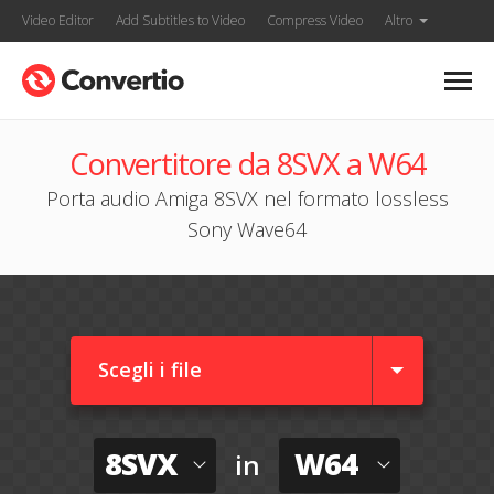
Video Editor
Add Subtitles to Video
Compress Video
Altro
Convertitore da 8SVX a W64
Porta audio Amiga 8SVX nel formato lossless
Sony Wave64
Scegli i file
8SVX
W64
in