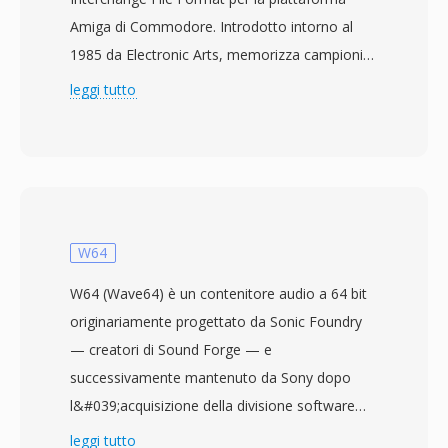
Amiga di Commodore. Introdotto intorno al
1985 da Electronic Arts, memorizza campioni
audio a 8 bit con compressione delta Fibonacci
leggi tutto
opzionale per ridurre le dimensioni dei file. I dati
sono organizzati in chunk IFF — un chunk
VHDR per le informazioni di intestazione
(frequenza di campionamento, numero di
ottave, tipo di compressione) e un chunk
BODY contenente i dati audio effettivi. 8SVX ha
W64
alimentato tutto, dagli effetti sonori nei
W64 (Wave64) è un contenitore audio a 64 bit
videogiochi alla musica campionata nei
originariamente progettato da Sonic Foundry
software tracker dell&#039;ecosistema Amiga.
— creatori di Sound Forge — e
Un vantaggio chiave risiede nella sua
successivamente mantenuto da Sony dopo
architettura a chunk estremamente semplice,
l&#039;acquisizione della divisione software
che rende analisi e generazione notevolmente
desktop di Sonic Foundry nel 2003. Il formato
leggi tutto
facili rispetto ai contenitori moderni. Un altro