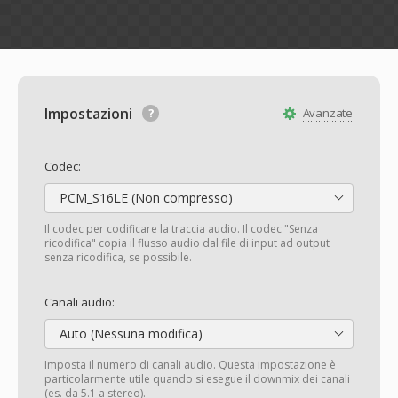
Impostazioni
Avanzate
Codec:
PCM_S16LE (Non compresso)
Il codec per codificare la traccia audio. Il codec "Senza
ricodifica" copia il flusso audio dal file di input ad output
senza ricodifica, se possibile.
Canali audio:
Auto (Nessuna modifica)
Imposta il numero di canali audio. Questa impostazione è
particolarmente utile quando si esegue il downmix dei canali
(es. da 5.1 a stereo).