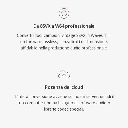
adatto al scoring cinematografico, alla
registrazione di concerti dal vivo e
all&#039;acquisizione di dati scientifici. Sound
Da 8SVX a W64 professionale
Forge, Audacity e altre workstation audio
Converti i tuoi campioni vintage 8SVX in Wave64 —
digitali professionali forniscono supporto W64
un formato lossless, senza limiti di dimensione,
nativo per importazione ed esportazione senza
affidabile nella produzione audio professionale.
problemi. Per ingegneri e produttori che
lavorano abitualmente con materiale lungo e
ad alta fedeltà, W64 offre l&#039;affidabilità e
la semplicità del WAV senza il frustrante limite
dimensionale.
Potenza del cloud
L'intera conversione avviene sui nostri server, quindi il
tuo computer non ha bisogno di software audio o
librerie codec speciali.