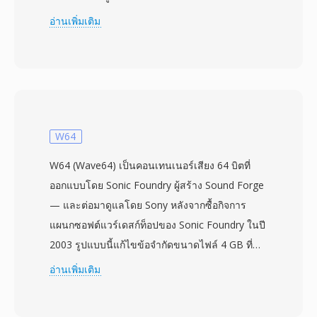
Fibonacci delta ที่ช่วยลดขนาดไฟล์ รูปแบบนี้จัด
อ่านเพิ่มเติม
ระเบียบข้อมูลเป็น IFF chunks — VHDR chunk
สำหรับข้อมูลส่วนหัว (อัตราสุ่มตัวอย่าง จำนวนอ็อก
เทฟ ประเภทการบีบอัด) และ BODY chunk ที่บรรจุ
ข้อมูลเสียง 8SVX ถูกใช้อย่างแพร่หลายตั้งแต่
เอฟเฟกต์เสียงในเกมไปจนถึงเพลงแซมเปิลใน
ซอฟต์แวร์ tracker ทั่วทั้งระบบนิเวศ Amiga จุดเด่น
W64
สำคัญคือสถาปัตยกรรมแบบ chunk ที่เข้าใจง่าย
W64 (Wave64) เป็นคอนเทนเนอร์เสียง 64 บิตที่
ทำให้การอ่านและสร้างไฟล์ทำได้สะดวกมากเมื่อ
ออกแบบโดย Sonic Foundry ผู้สร้าง Sound Forge
เทียบกับคอนเทนเนอร์สมัยใหม่ อีกข้อดีคือรองรับ
— และต่อมาดูแลโดย Sony หลังจากซื้อกิจการ
one-shot samples ลูปซ้ำ และนิยามเครื่องดนตรี
แผนกซอฟต์แวร์เดสก์ท็อปของ Sonic Foundry ในปี
แบบหลายอ็อกเทฟภายในไฟล์เดียว ซึ่งมีคุณค่า
2003 รูปแบบนี้แก้ไขข้อจำกัดขนาดไฟล์ 4 GB ที่
สำหรับการผลิตเพลงยุคแรก แม้แพลตฟอร์ม Amiga
กำหนดโดยข้อกำหนด RIFF/WAV 32 บิตของ
อ่านเพิ่มเติม
จะห่างไกลจากกระแสหลักไปแล้ว แต่ไฟล์ 8SVX ยัง
Microsoft โดยตรง — ข้อจำกัดที่กลายเป็นปัญหา
คงมีความสำคัญสำหรับผู้ที่ชื่นชอบคอมพิวเตอร์ย้อน
ในเซสชันบันทึกยาว การจับเสียงหลายช่อง หรือการ
ยุคและนักจดหมายเหตุที่อนุรักษ์ซอฟต์แวร์และ