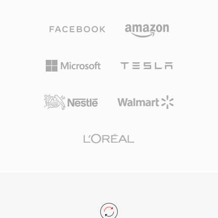
ผลิตที่อัตราสุ่มตัวอย่างสูง W64 บรรลุสิ่งนี้โดยขยาย
เนื้อหาเสียงคลาสสิก
ตัวระบุชิ้นส่วนและฟิลด์ขนาดเป็น 64 บิต ใช้ GUID
แทนโค้ดสี่อักขระ การเปลี่ยนแปลงโครงสร้างนี้
อนุญาตให้ไฟล์มีขนาดถึงระดับเอ็กซาไบต์ ซึ่งขจัด
ข้อจำกัดการจัดเก็บในทางปฏิบัติทั้งหมด รูปแบบนี้
รองรับอัตราสุ่มตัวอย่าง ความลึกบิต และการ
กำหนดค่าช่องสัญญาณที่หลากหลาย ทำให้เหมาะ
สำหรับการทำเพลงประกอบภาพยนตร์ การบันทึก
คอนเสิร์ตสด และการเก็บข้อมูลเชิงวิทยาศาสตร์
Sound Forge, Audacity และเวิร์กสเตชันเสียง
ดิจิทัลระดับมืออาชีพอื่นๆ รองรับ W64 โดยตรง
สำหรับการนำเข้าและส่งออกอย่างราบรื่น สำหรับ
วิศวกรและโปรดิวเซอร์ที่ทำงานกับวัสดุความเที่ยง
ตรงสูงแบบยาวเป็นประจำ W64 มอบความน่าเชื่อ
ถือและความเรียบง่ายของ WAV โดยไม่มีข้อจำกัด
ด้านขนาดที่น่าหงุดหงิด