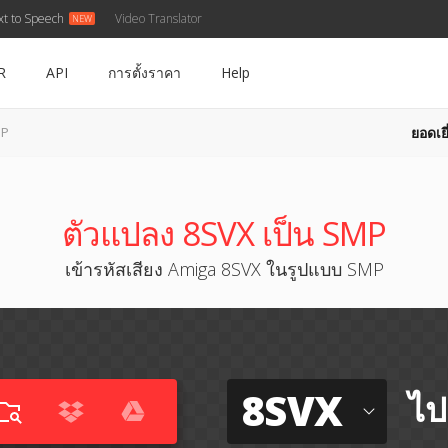
xt to Speech
Video Translator
R
API
การตั้งราคา
Help
ยอดเยี
MP
ตัวแปลง 8SVX เป็น SMP
เข้ารหัสเสียง Amiga 8SVX ในรูปแบบ SMP
8SVX
ไป