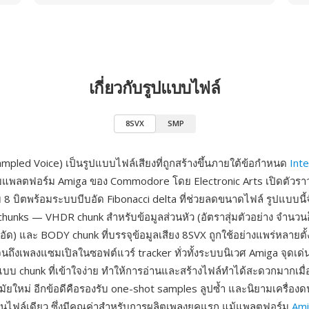
เกี่ยวกับรูปแบบไฟล์
8SVX
SMP
ampled Voice) เป็นรูปแบบไฟล์เสียงที่ถูกสร้างขึ้นภายใต้ข้อกำหนด
Inte
แพลตฟอร์ม Amiga ของ Commodore โดย Electronic Arts เปิดตัวราว
 8 บิตพร้อมระบบบีบอัด Fibonacci delta ที่ช่วยลดขนาดไฟล์ รูปแบบนี้
F chunks — VHDR chunk สำหรับข้อมูลส่วนหัว (อัตราสุ่มตัวอย่าง จำนว
ัด) และ BODY chunk ที่บรรจุข้อมูลเสียง 8SVX ถูกใช้อย่างแพร่หลายตั
นถึงเพลงแซมเปิลในซอฟต์แวร์ tracker ทั่วทั้งระบบนิเวศ Amiga จุดเด่
บ chunk ที่เข้าใจง่าย ทำให้การอ่านและสร้างไฟล์ทำได้สะดวกมากเมื่
ัยใหม่ อีกข้อดีคือรองรับ one-shot samples ลูปซ้ำ และนิยามเครื่อ
ไฟล์เดียว ซึ่งมีคุณค่าสำหรับการผลิตเพลงยุคแรก แม้แพลตฟอร์ม
Am