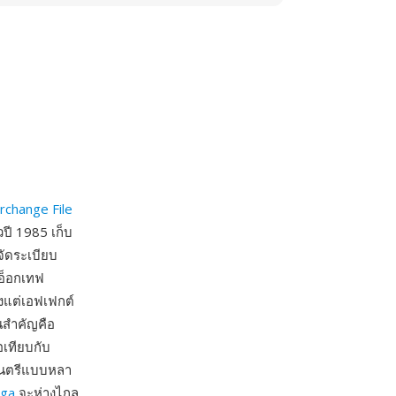
rchange File
ปี 1985 เก็บ
จัดระเบียบ
นอ็อกเทฟ
้งแต่เอฟเฟกต์
นสำคัญคือ
อเทียบกับ
งดนตรีแบบหลา
iga
จะห่างไกล