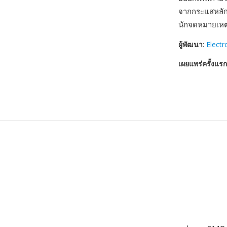
จากกระแสหลักไ
นักจดหมายเหตุท
ผู้พัฒนา
:
Elect
เผยแพร่ครั้งแรก