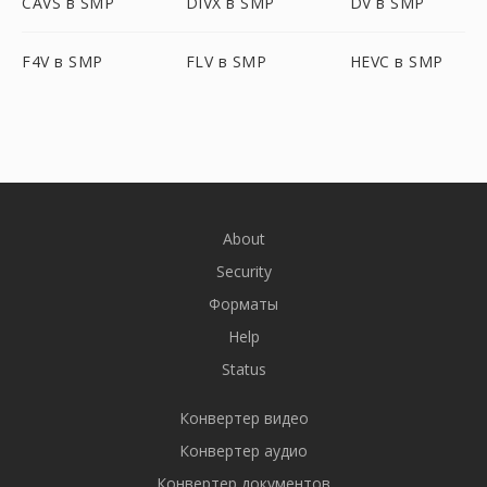
CAVS в SMP
DIVX в SMP
DV в SMP
F4V в SMP
FLV в SMP
HEVC в SMP
About
Security
Форматы
Help
Status
Конвертер видео
Конвертер аудио
Конвертер документов