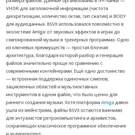
размера файлов. Данные организованы в IFF-чанки —
VHDR для заголовочной информации (частота
дискретизации, количество октав, тип сжатия) и BODY
для аудиоданных. 8SVX использовался повсеместно в
экосистеме Amiga: от звуковых эффектов в играх до
сэмплированной музыки в трекерных программах. Одно
из ключевых преимуществ — простая блочная
архитектура, благодаря которой разбор и генерация
файлов значительно проще по сравнению с
современными контейнерами. Ещё одно достоинство
— встроенная поддержка одиночных сэмплов,
зацикленных областей и мультиоктавных
инструментов в одном файле, что было ценно для
раннего создания музыки. Хотя платформа
Amiga
давно
ушла из мейнстрима, файлы 8SVX остаются важными
для энтузиастов ретрокомпьютинга и архивистов,
сохраняющих классическое программное обеспечение
и аудиоконтент.