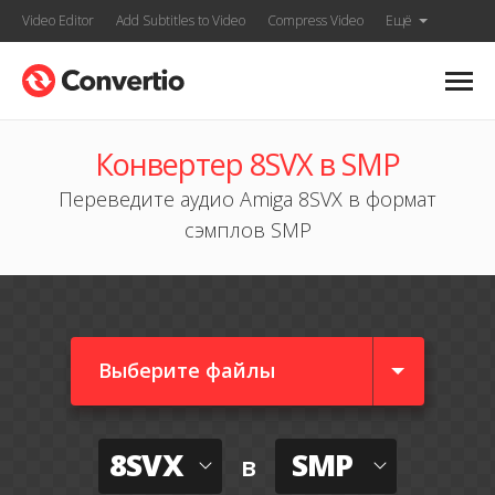
Video Editor
Add Subtitles to Video
Compress Video
Ещё
Конвертер 8SVX в SMP
Переведите аудио Amiga 8SVX в формат
сэмплов SMP
Выберите файлы
8SVX
SMP
в