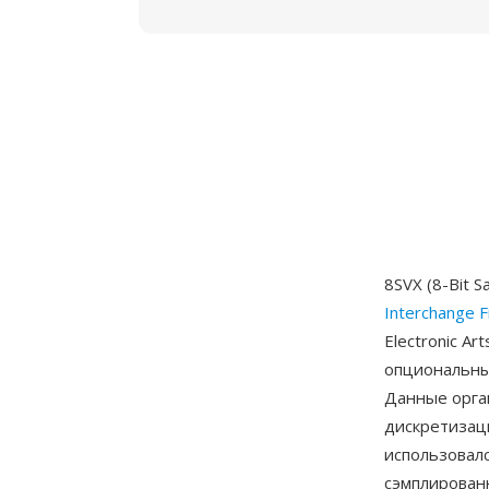
8SVX (8-Bit 
Interchange F
Electronic A
опциональны
Данные орга
дискретизаци
использовалс
сэмплирован