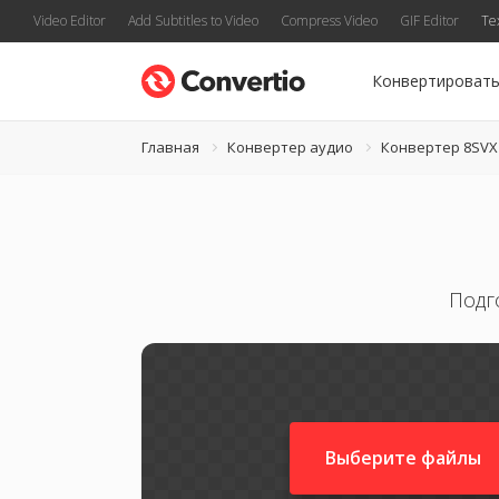
Video Editor
Add Subtitles to Video
Compress Video
GIF Editor
Te
Конвертироват
Главная
Конвертер аудио
Конвертер 8SVX
Подг
Выберите файлы