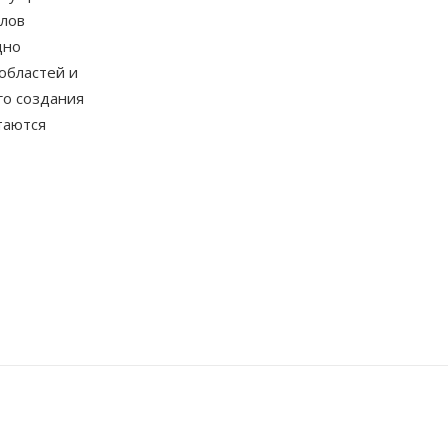
йлов
дно
областей и
го создания
таются