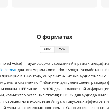
О форматах
8SVX
TXW
Sampled Voice) — аудиоформат, созданный в рамках специфик
ile Format
для платформы Commodore Amiga. Разработанный 
rts примерно в 1985 году, он хранит 8-битные аудиосэмплы с
м дельта-сжатием по Фибоначчи для уменьшения размера ф
низованы в IFF-чанки — VHDR для заголовочной информации
и, количество октав, тип сжатия) и BODY для аудиоданных. 
я повсеместно в экосистеме Amiga: от звуковых эффектов в и
ной музыки в трекерных программах. Одно из ключевых пр