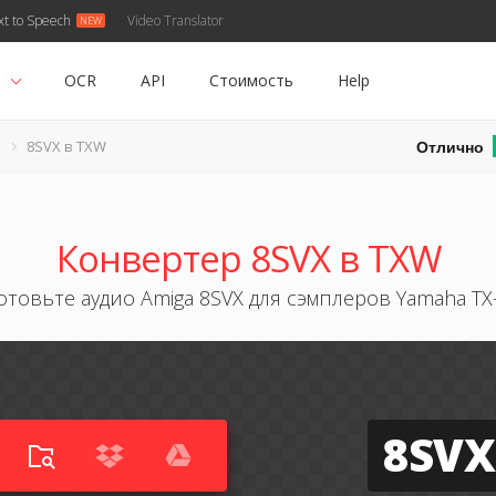
xt to Speech
Video Translator
ь
OCR
API
Стоимость
Help
Отлично
8SVX в TXW
Конвертер 8SVX в TXW
отовьте аудио Amiga 8SVX для сэмплеров Yamaha TX
8SVX