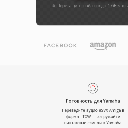
Перетащите файлы сюда. 1 GB мак
Готовность для Yamaha
Переведите аудио 8SVX Amiga в
формат TXW — загружайте
винтажные сэмплы в Yamaha