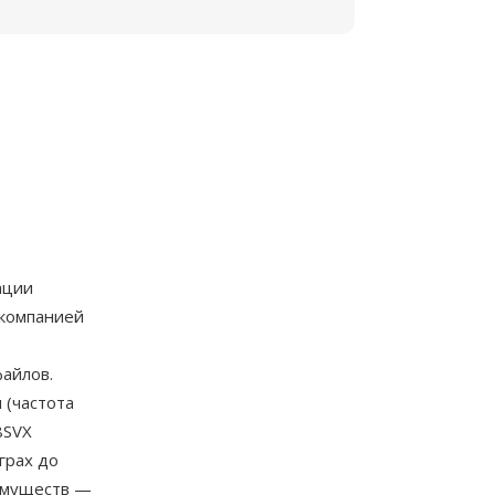
ации
компанией
айлов.
 (частота
8SVX
грах до
еимуществ —