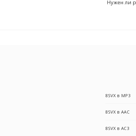
Нужен ли 
8SVX в MP3
8SVX в AAC
8SVX в AC3