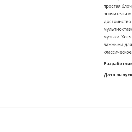
простая блоч
значительно
достоинство
мультиоктав
музыки. Хот
важными для
классическо
Разработчи
Дата выпус