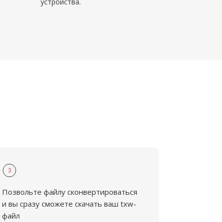
устройства.
3
Позвольте файлу сконвертироваться
и вы сразу сможете скачать ваш txw-
файл