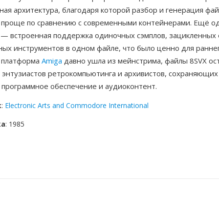
ная архитектура, благодаря которой разбор и генерация фа
 проще по сравнению с современными контейнерами. Ещё о
 — встроенная поддержка одиночных сэмплов, зацикленных 
ных инструментов в одном файле, что было ценно для ранне
я платформа
Amiga
давно ушла из мейнстрима, файлы 8SVX ос
 энтузиастов ретрокомпьютинга и архивистов, сохраняющих
е программное обеспечение и аудиоконтент.
к
:
Electronic Arts and Commodore International
ка
: 1985