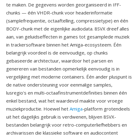
te maken. De gegevens worden georganiseerd in IFF-
chunks — één VHDR-chunk voor headerinformatie
(samplefrequentie, octaaftelling, compressietype) en één
BODY-chunk met de eigenlijke audiodata. 8SVX dreef alles
aan, van geluidseffecten in games tot gesamplede muziek
in trackersoftware binnen het Amiga-ecosysteem. Één
belangrijk voordeel is de eenvoudige, op chunks
gebaseerde architectuur, waardoor het parsen en
genereren van bestanden opmerkelijk eenvoudig is in
vergelijking met moderne containers. Één ander pluspunt is
de native ondersteuning voor eenmalige samples,
lusregio's en multi-octaafinstrumentdefinities binnen één
enkel bestand, wat het waardevol maakte voor vroege
muziekproductie. Hoewel het
Amiga
-platform grotendeels
uit het dagelijks gebruik is verdwenen, blijven 8SVX-
bestanden belangrijk voor retro-computerliefhebbers en
archivarissen die klassieke software en audiocontent