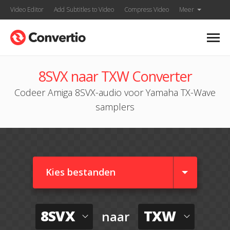
Video Editor
Add Subtitles to Video
Compress Video
Meer
8SVX naar TXW Converter
Codeer Amiga 8SVX-audio voor Yamaha TX-Wave
samplers
Kies bestanden
8SVX
TXW
naar