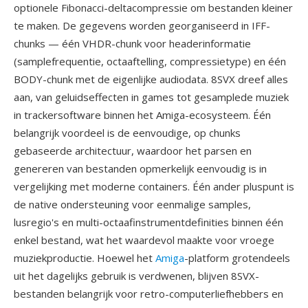
optionele Fibonacci-deltacompressie om bestanden kleiner
te maken. De gegevens worden georganiseerd in IFF-
chunks — één VHDR-chunk voor headerinformatie
(samplefrequentie, octaaftelling, compressietype) en één
BODY-chunk met de eigenlijke audiodata. 8SVX dreef alles
aan, van geluidseffecten in games tot gesamplede muziek
in trackersoftware binnen het Amiga-ecosysteem. Één
belangrijk voordeel is de eenvoudige, op chunks
gebaseerde architectuur, waardoor het parsen en
genereren van bestanden opmerkelijk eenvoudig is in
vergelijking met moderne containers. Één ander pluspunt is
de native ondersteuning voor eenmalige samples,
lusregio's en multi-octaafinstrumentdefinities binnen één
enkel bestand, wat het waardevol maakte voor vroege
muziekproductie. Hoewel het
Amiga
-platform grotendeels
uit het dagelijks gebruik is verdwenen, blijven 8SVX-
bestanden belangrijk voor retro-computerliefhebbers en