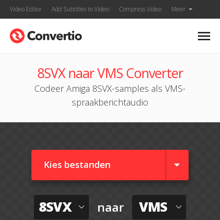
Video Editor
Add Subtitles to Video
Compress Video
Meer
8SVX naar VMS Converter
Codeer Amiga 8SVX-samples als VMS-
spraakberichtaudio
Kies bestanden
8SVX
VMS
naar