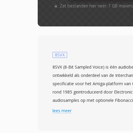
Zet bestanden hier neer. 1 GB maxim
8SVX
8SVX (8-Bit Sampled Voice) is één audio
ontwikkeld als onderdeel van de Intercha
specificatie voor het Amiga-platform v
rond 1985 geintroduceerd door Electronic 
audiosamples op met optionele Fibonacc
bestanden kleiner te maken. De gegeven
lees meer
in IFF-chunks — één VHDR-chunk voor he
(samplefrequentie, octaaftelling, compre