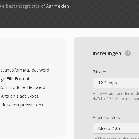
ale bestandsgrootte of
Aanmelden
Instellingen
bestandsformaat dat werd
Bitrate:
nge File Format-
12.2 kbps
an Commodore. Het werd
Het AMR-audiocodec onders
Arts en slaat 8-bits
4.75 tot 12.2 kbit/s met spr
i-deltacompressie om
s worden georganiseerd
Audiokanalen:
aderinformatie
Mono (1.0)
ssietype) en één BODY-