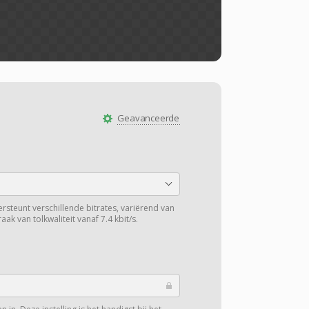
Geavanceerde
teunt verschillende bitrates, variërend van
aak van tolkwaliteit vanaf 7.4 kbit/s.