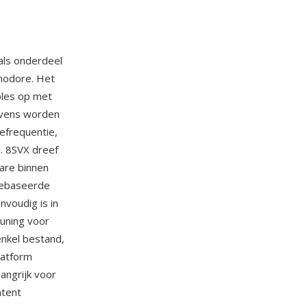
als onderdeel
modore. Het
ples op met
evens worden
efrequentie,
. 8SVX dreef
ware binnen
gebaseerde
voudig is in
euning voor
enkel bestand,
latform
angrijk voor
ntent