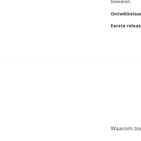
bewaren.
Ontwikkelaa
Eerste relea
Waarom zou 