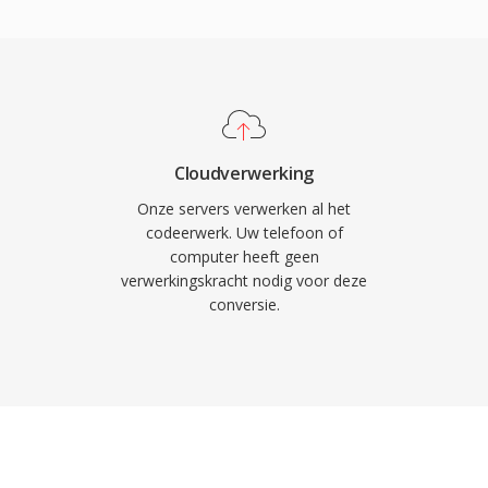
ijkste voordeel is
udio bij 12,2 kbps neemt
ch voor
op netwerken met
t is de ingebouwde
eratie, die de
Cloudverwerking
oewel AMR ongeschikt is
Onze servers verwerken al het
eedte (300-3400 Hz),
codeerwerk. Uw telefoon of
computer heeft geen
bare spraak onder
verwerkingskracht nodig voor deze
conversie.