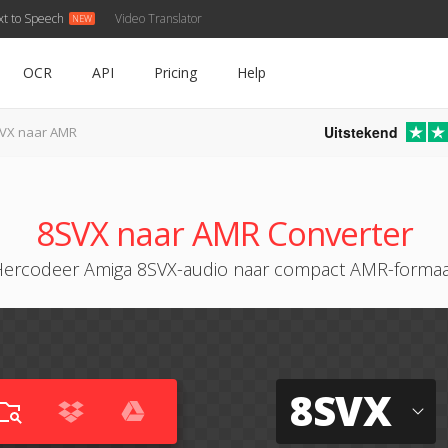
xt to Speech
Video Translator
OCR
API
Pricing
Help
Uitstekend
VX naar AMR
8SVX naar AMR Converter
Hercodeer Amiga 8SVX-audio naar compact AMR-formaa
8SVX