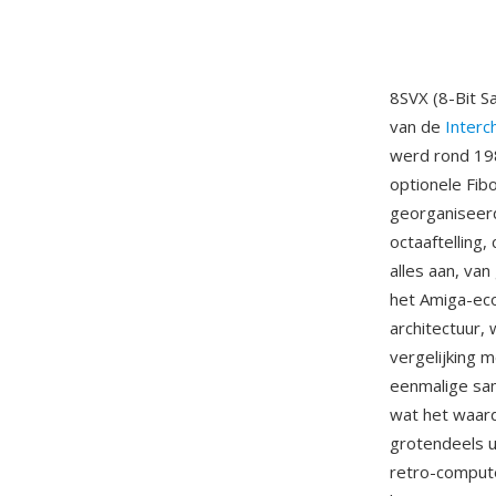
8SVX (8-Bit S
van de
Interc
werd rond 198
optionele Fi
georganiseer
octaaftelling
alles aan, va
het Amiga-eco
architectuur,
vergelijking 
eenmalige sam
wat het waar
grotendeels u
retro-compute