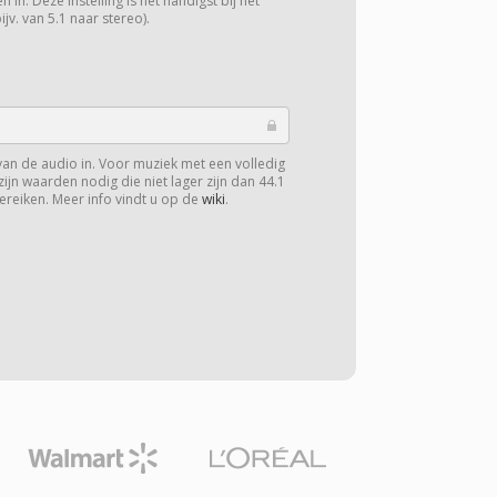
 in. Deze instelling is het handigst bij het
v. van 5.1 naar stereo).
van de audio in. Voor muziek met een volledig
zijn waarden nodig die niet lager zijn dan 44.1
ereiken. Meer info vindt u op de
wiki
.