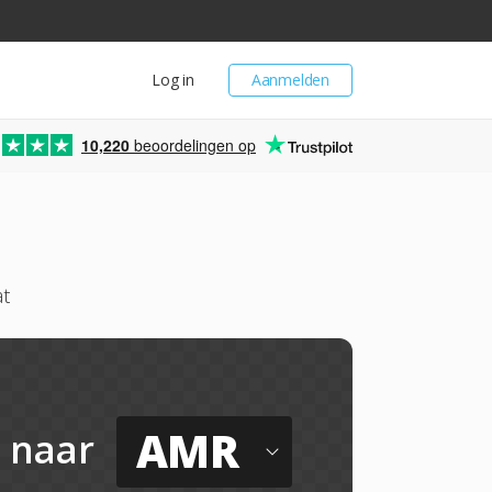
Log in
Aanmelden
10,220
beoordelingen op
t
AMR
naar