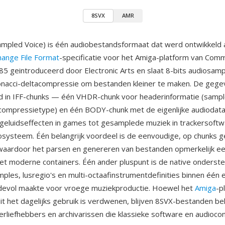
8SVX
AMR
ampled Voice) is één audiobestandsformaat dat werd ontwikkeld 
hange File Format
-specificatie voor het Amiga-platform van Com
5 geintroduceerd door Electronic Arts en slaat 8-bits audiosam
bonacci-deltacompressie om bestanden kleiner te maken. De geg
d in IFF-chunks — één VHDR-chunk voor headerinformatie (sampl
, compressietype) en één BODY-chunk met de eigenlijke audiodata
n geluidseffecten in games tot gesamplede muziek in trackersoft
systeem. Één belangrijk voordeel is de eenvoudige, op chunks 
 waardoor het parsen en genereren van bestanden opmerkelijk een
met moderne containers. Één ander pluspunt is de native onderst
ples, lusregio's en multi-octaafinstrumentdefinities binnen één 
devol maakte voor vroege muziekproductie. Hoewel het
Amiga
-p
it het dagelijks gebruik is verdwenen, blijven 8SVX-bestanden bel
rliefhebbers en archivarissen die klassieke software en audioco