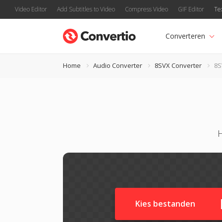
Video Editor
Add Subtitles to Video
Compress Video
GIF Editor
Te
Converteren
Home
Audio Converter
8SVX Converter
8S
Kies bestanden