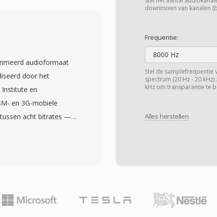
reef alles aan, van
Stel het aantal audiokanalen
downmixen van kanalen (bij
 muziek in
teem. Één belangrijk
Frequentie:
aseerde architectuur,
8000 Hz
estanden opmerkelijk
primeerd audioformaat
containers. Één ander
Stel de samplefrequentie 
diseerd door het
spectrum (20 Hz - 20 kHz) 
 eenmalige samples,
kHz om transparantie te b
Institute en
tdefinities binnen één
SM- en 3G-mobiele
 voor vroege
tussen acht bitrates —
Alles herstellen
rm grotendeels uit het
 netwerkcondit en
SVX-bestanden belangrijk
rbindingskwaliteit
rissen die klassieke
n lagere bitrate,
ild voor
ve mechanisme is
 vertegenwoordigt één
ereld, gebruikt in