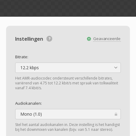
Instellingen
Geavanceerde
Bitrate:
12.2 kbps
Het AMR-audiocodec ondersteunt verschillende bitrates,
variërend van 4.75 tot 12.2 kbit/s met spraak van tolkwaliteit
vanaf 7.4 kbit/s.
Audiokanalen:
Mono (1.0)
Stel het aantal audiokanalen in. Deze instelling is het handigst
bij het downmixen van kanalen (bijv. van 5.1 naar stereo).