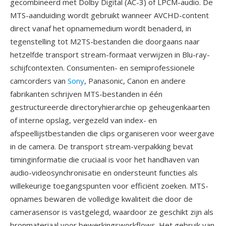
gecombineerd met Dolby Digital (AC-3) of LPCM-audio. De
MTS-aanduiding wordt gebruikt wanneer AVCHD-content
direct vanaf het opnamemedium wordt benaderd, in
tegenstelling tot M2TS-bestanden die doorgaans naar
hetzelfde transport stream-formaat verwijzen in Blu-ray-
schijfcontexten. Consumenten- en semiprofessionele
camcorders van
Sony
, Panasonic, Canon en andere
fabrikanten schrijven MTS-bestanden in één
gestructureerde directoryhierarchie op geheugenkaarten
of interne opslag, vergezeld van index- en
afspeellijstbestanden die clips organiseren voor weergave
in de camera. De transport stream-verpakking bevat
timinginformatie die cruciaal is voor het handhaven van
audio-videosynchronisatie en ondersteunt functies als
willekeurige toegangspunten voor efficiënt zoeken. MTS-
opnames bewaren de volledige kwaliteit die door de
camerasensor is vastgelegd, waardoor ze geschikt zijn als
bronmateriaal voor bewerkingsworkflows. Het gebruik van