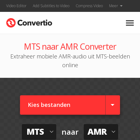
Video Editor
Add Subtitles to Video
Compress Video
Meer
MTS naar AMR Converter
Extraheer mobiele AMR-audio uit MTS-beelden
online
Kies bestanden
MTS
AMR
naar