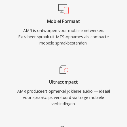
grote videobewerkingsapplicaties en kunnen
ingebouwde spraakactiviteitdetectie en
direct in bewerkingstijdlijnen worden
comfortruisgeneratie, die de transmissie
geimporteerd, hoewel sommige workflows
Mobiel Formaat
tijdens stiltes vermindert. Hoewel AMR
baat hebben bij transcodering naar
AMR is ontworpen voor mobiele netwerken.
ongeschikt is voor muziek vanwege de
bewerkingsgeoptimaliseerde formaten voor
Extraheer spraak uit MTS-opnames als compacte
beperkte bandbreedte (300-3400 Hz), blinkt het
soepelere realtime-prestaties.
mobiele spraakbestanden.
uit in het leveren van verstaanbare spraak
onder moeilijke netwerkomstandigheden.
Ultracompact
AMR produceert opmerkelijk kleine audio — ideaal
voor spraakclips verstuurd via trage mobiele
verbindingen.