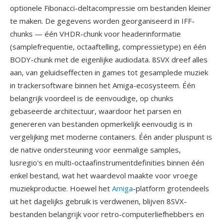
optionele Fibonacci-deltacompressie om bestanden kleiner
te maken. De gegevens worden georganiseerd in IFF-
chunks — één VHDR-chunk voor headerinformatie
(samplefrequentie, octaaftelling, compressietype) en één
BODY-chunk met de eigenlijke audiodata. 8SVX dreef alles
aan, van geluidseffecten in games tot gesamplede muziek
in trackersoftware binnen het Amiga-ecosysteem. Één
belangrijk voordeel is de eenvoudige, op chunks
gebaseerde architectuur, waardoor het parsen en
genereren van bestanden opmerkelijk eenvoudig is in
vergelijking met moderne containers. Één ander pluspunt is
de native ondersteuning voor eenmalige samples,
lusregio's en multi-octaafinstrumentdefinities binnen één
enkel bestand, wat het waardevol maakte voor vroege
muziekproductie. Hoewel het
Amiga
-platform grotendeels
uit het dagelijks gebruik is verdwenen, blijven 8SVX-
bestanden belangrijk voor retro-computerliefhebbers en