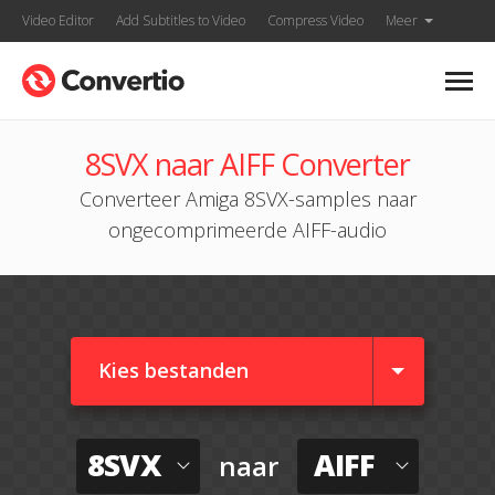
Video Editor
Add Subtitles to Video
Compress Video
Meer
8SVX naar AIFF Converter
Converteer Amiga 8SVX-samples naar
ongecomprimeerde AIFF-audio
Kies bestanden
8SVX
AIFF
naar