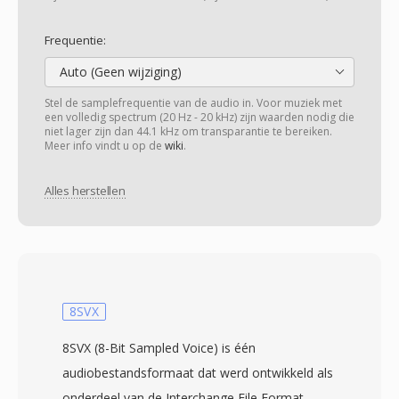
Frequentie:
Auto (Geen wijziging)
Stel de samplefrequentie van de audio in. Voor muziek met
een volledig spectrum (20 Hz - 20 kHz) zijn waarden nodig die
niet lager zijn dan 44.1 kHz om transparantie te bereiken.
Meer info vindt u op de
wiki
.
Alles herstellen
8SVX
8SVX (8-Bit Sampled Voice) is één
audiobestandsformaat dat werd ontwikkeld als
onderdeel van de Interchange File Format-