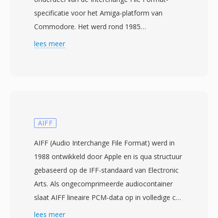
specificatie voor het Amiga-platform van
Commodore. Het werd rond 1985
geintroduceerd door Electronic Arts en slaat 8-
lees meer
bits audiosamples op met optionele Fibonacci-
deltacompressie om bestanden kleiner te
maken. De gegevens worden georganiseerd in
IFF-chunks — één VHDR-chunk voor
headerinformatie (samplefrequentie,
octaaftelling, compressietype) en één BODY-
AIFF
chunk met de eigenlijke audiodata. 8SVX dreef
AIFF (Audio Interchange File Format) werd in
alles aan, van geluidseffecten in games tot
1988 ontwikkeld door Apple en is qua structuur
gesamplede muziek in trackersoftware binnen
gebaseerd op de IFF-standaard van Electronic
het Amiga-ecosysteem. Één belangrijk voordeel
Arts. Als ongecomprimeerde audiocontainer
is de eenvoudige, op chunks gebaseerde
slaat AIFF lineaire PCM-data op in volledige cd-
architectuur, waardoor het parsen en
kwaliteit — doorgaans 16-bit bij 44,1 kHz —
lees meer
genereren van bestanden opmerkelijk