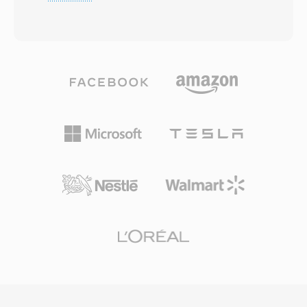
waarbij elk detail van de oorspronkelijke
eenvoudig is in vergelijking met moderne
opname behouden blijft zonder lossy codering.
containers. Één ander pluspunt is de native
Het formaat organiseert content in chunks die
ondersteuning voor eenmalige samples,
ook metadata kunnen bevatten, zoals
lusregio&#039;s en multi-
markeringen, instrumentdefinities en
octaafinstrumentdefinities binnen één enkel
opmerkingen. Professionele audio-engineers
bestand, wat het waardevol maakte voor
op macOS vertrouwen vaak op AIFF omdat het
vroege muziekproductie. Hoewel het Amiga-
bit-perfecte getrouwheid garandeert in elke
platform grotendeels uit het dagelijks gebruik is
fase van bewerking en mastering. Één
verdwenen, blijven 8SVX-bestanden belangrijk
belangrijk voordeel is nul generatieverlies: in
voor retro-computerliefhebbers en
tegenstelling tot MP3 of AAC verslechtert het
archivarissen die klassieke software en
signaal nooit bij herhaald opslaan. Één andere
audiocontent bewaren.
sterkte is de naadloze integratie met de
professionele tools van Apple, waaronder
Logic Pro en GarageBand, waar AIFF als native
werkformaat dient. De container ondersteunt