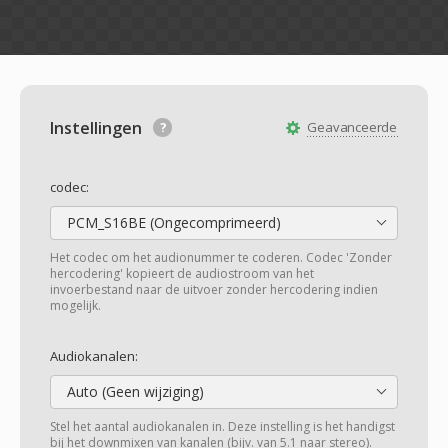
Instellingen
Geavanceerde
codec:
PCM_S16BE (Ongecomprimeerd)
Het codec om het audionummer te coderen. Codec 'Zonder
hercodering' kopieert de audiostroom van het
invoerbestand naar de uitvoer zonder hercodering indien
mogelijk.
Audiokanalen:
Auto (Geen wijziging)
Stel het aantal audiokanalen in. Deze instelling is het handigst
bij het downmixen van kanalen (bijv. van 5.1 naar stereo).