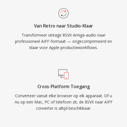
meerdere samplefrequenties en bitdieptes tot
32-bit, waardoor high-resolutionworkflows
mogelijk zijn die de cd-kwaliteitsspecificaties
Van Retro naar Studio-Klaar
overtreffen. Voor iedereen die lossless
Transformeer vintage 8SVX Amiga-audio naar
integriteit boven opslagefficiency stelt, blijft
professioneel AIFF-formaat — ongecomprimeerd en
AIFF één betrouwbare keuze in de opname-
klaar voor Apple-productieworkflows.
industrie.
Cross-Platform Toegang
Converteer vanuit elke browser op elk apparaat. Of u
nu op een Mac, PC of telefoon zit, de 8SVX naar AIFF
converter is altijd beschikbaar.