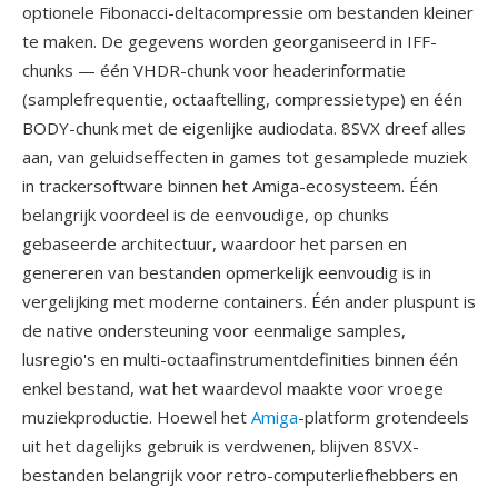
optionele Fibonacci-deltacompressie om bestanden kleiner
te maken. De gegevens worden georganiseerd in IFF-
chunks — één VHDR-chunk voor headerinformatie
(samplefrequentie, octaaftelling, compressietype) en één
BODY-chunk met de eigenlijke audiodata. 8SVX dreef alles
aan, van geluidseffecten in games tot gesamplede muziek
in trackersoftware binnen het Amiga-ecosysteem. Één
belangrijk voordeel is de eenvoudige, op chunks
gebaseerde architectuur, waardoor het parsen en
genereren van bestanden opmerkelijk eenvoudig is in
vergelijking met moderne containers. Één ander pluspunt is
de native ondersteuning voor eenmalige samples,
lusregio's en multi-octaafinstrumentdefinities binnen één
enkel bestand, wat het waardevol maakte voor vroege
muziekproductie. Hoewel het
Amiga
-platform grotendeels
uit het dagelijks gebruik is verdwenen, blijven 8SVX-
bestanden belangrijk voor retro-computerliefhebbers en