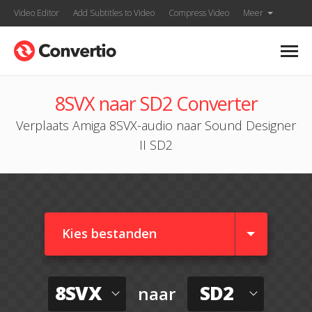
Video Editor
Add Subtitles to Video
Compress Video
Meer
8SVX naar SD2 Converter
Verplaats Amiga 8SVX-audio naar Sound Designer
II SD2
Kies bestanden
8SVX
SD2
naar