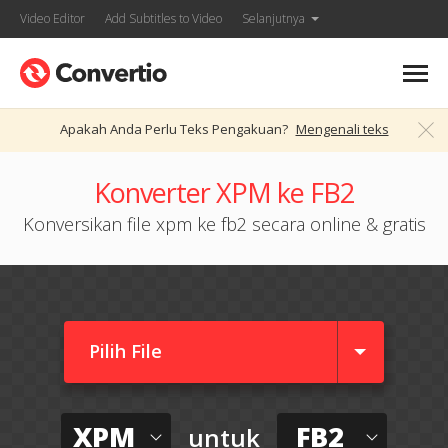
Video Editor
Add Subtitles to Video
Selanjutnya
Apakah Anda Perlu Teks Pengakuan?
Mengenali teks
Konverter XPM ke FB2
Konversikan file xpm ke fb2 secara online & gratis
Pilih File
XPM
FB2
untuk