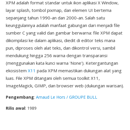
XPM adalah format standar untuk ikon aplikasi X Window,
layar splash, tombol pixmap, dan elemen UI bertema
sepanjang tahun 1990-an dan 2000-an. Salah satu
keunggulannya adalah manfaat gabungan dari menjadi file
sumber C yang valid dan gambar berwarna: file XPM dapat
dikompilasi ke dalam aplikasi, diedit di editor teks mana
pun, diproses oleh alat teks, dan dikontrol versi, sambil
mendukung hingga 256 warna dengan transparansi
(menggunakan kata kunci warna 'None'). Ketergantungan
ekosistem
X11
pada XPM memastikan dukungan alat yang
luas. File XPM ditangani oleh semua toolkit X11,
ImageMagick, GIMP, dan browser web (dukungan warisan).
Pengembang
:
Arnaud Le Hors / GROUPE BULL
Rilis awal
: 1989