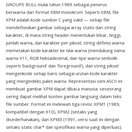
GROUPE BULL mulai tahun 1989 sebagai penerus
berwarna dari format XBM monokrom. Seperti XBM, file
XPM adalah kode sumber C yang valid — setiap file
mendefinisikan gambar sebagai array statis dari string
karakter, di mana string header menentukan lebar, tinggi,
jumlah warna, dan karakter per piksel, string definisi warna
memetakan kode karakter ke nilai warna (mendukung nama
warna X11, RGB heksadesimal, dan tipe warna simbolik
seperti 'background' dan 'foreground'), dan string piksel
mengenkode setiap baris sebagai urutan kode karakter
yang mengindeks palet warna. Representasi seni ASCII ini
membuat gambar XPM dapat dibaca manusia: seseorang
sering dapat melihat konten gambar langsung dalam teks
file sumber. Format ini melewati tiga revisi: XPM1 (1989,
kompatibel dengan X10), XPM2 (sintaks yang
disederhanakan), dan XPM3 (1991, versi saat ini dengan
sintaks static char* dan spesifikasi warna yang diperluas).