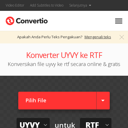
Video Editor
Add Subtitles to Video
Selanjutnya
Apakah Anda Perlu Teks Pengakuan?
Mengenali teks
Konverter UYVY ke RTF
Konversikan file uyvy ke rtf secara online & gratis
Pilih File
UYVY
RTF
untuk