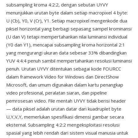
subsampling kroma 4:2:2, dengan sebutan UYVY
menunjukkan urutan byte dalam setiap macropixel 4 byte:
U (Cb), Y0, V (Cr), Y1. Setiap macropixel mengenkode dua
piksel horizontal yang berbagi sepasang sampel krominansi
(U dan V) tetapi mempertahankan nilai luminansi individual
(Y0 dan Y1), mencapai subsampling kroma horizontal 2:1
yang mengurangi ukuran data sebesar 33% dibandingkan
YUV 4:4:4 penuh sambil mempertahankan resolusi luminansi
penuh. Urutan UYVY ditentukan sebagai kode FOURCC
dalam framework Video for Windows dan DirectShow
Microsoft, dan umum digunakan dalam kartu penangkap
video profesional, peralatan siaran, dan pipeline
pemrosesan video. File mentah UYVY tidak berisi header
— data piksel adalah urutan datar dari kuadruplet byte
U,Y,V,Y, memerlukan spesifikasi dimensi gambar secara
eksternal. Subsampling 4:2:2 mengeksploitasi resolusi
spasial yang lebih rendah dari sistem visual manusia untuk