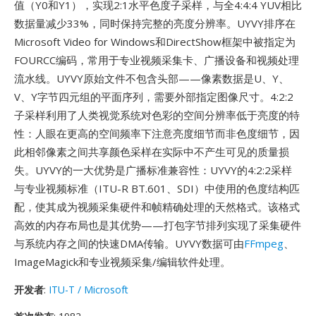
值（Y0和Y1），实现2:1水平色度子采样，与全4:4:4 YUV相比
数据量减少33%，同时保持完整的亮度分辨率。UYVY排序在
Microsoft Video for Windows和DirectShow框架中被指定为
FOURCC编码，常用于专业视频采集卡、广播设备和视频处理
流水线。UYVY原始文件不包含头部——像素数据是U、Y、
V、Y字节四元组的平面序列，需要外部指定图像尺寸。4:2:2
子采样利用了人类视觉系统对色彩的空间分辨率低于亮度的特
性：人眼在更高的空间频率下注意亮度细节而非色度细节，因
此相邻像素之间共享颜色采样在实际中不产生可见的质量损
失。UYVY的一大优势是广播标准兼容性：UYVY的4:2:2采样
与专业视频标准（ITU-R BT.601、SDI）中使用的色度结构匹
配，使其成为视频采集硬件和帧精确处理的天然格式。该格式
高效的内存布局也是其优势——打包字节排列实现了采集硬件
与系统内存之间的快速DMA传输。UYVY数据可由
FFmpeg
、
ImageMagick和专业视频采集/编辑软件处理。
开发者
:
ITU-T / Microsoft