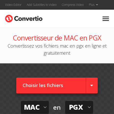
Video Editor
Add Subtitles to Video
Compress Video
Plus
Convertisseur de MAC en PGX
Convertissez vos fichiers mac en pgx en ligne et
gratuitement
Choisir les fichiers
MAC
PGX
en