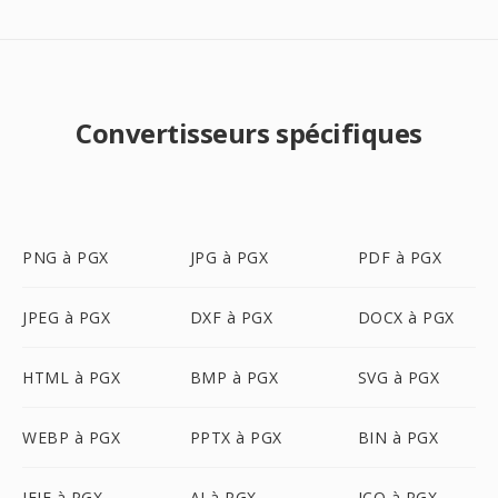
Convertisseurs spécifiques
PNG à PGX
JPG à PGX
PDF à PGX
JPEG à PGX
DXF à PGX
DOCX à PGX
HTML à PGX
BMP à PGX
SVG à PGX
WEBP à PGX
PPTX à PGX
BIN à PGX
JFIF à PGX
AI à PGX
ICO à PGX