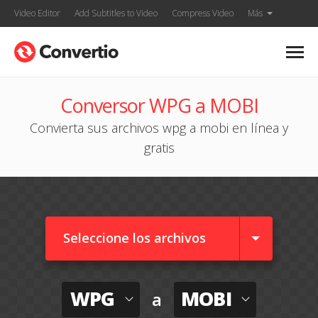
Video Editor
Add Subtitles to Video
Compress Video
Más
Conversor WPG a MOBI
Convierta sus archivos wpg a mobi en línea y
gratis
Seleccione los archivos
WPG
MOBI
a