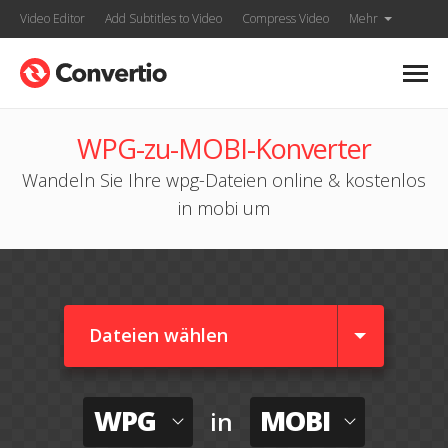
Video Editor
Add Subtitles to Video
Compress Video
Mehr
WPG-zu-MOBI-Konverter
Wandeln Sie Ihre wpg-Dateien online & kostenlos
in mobi um
Dateien wählen
WPG
MOBI
in