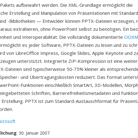
 Pakets aufbewahrt werden. Die XML-Grundlage ermöglicht die
he Erstellung und Manipulation von Präsentationen mit Standar
nd -Bibliotheken — Entwickler können PPTX-Dateien erzeugen, m
daraus extrahieren, ohne PowerPoint selbst zu benötigen. Ein b
fenheit und Interoperabilität: Die vollständig dokumentierte
OOXM
 ermöglicht es jeder Software, PPTX-Dateien zu lesen und zu schr
rd von LibreOffice Impress, Google Slides, Apple Keynote und za
eugen unterstützt. Integrierte ZIP-Kompression ist eine weiter
X-Dateien sind typischerweise 50-75% kleiner als entsprechend
Speicher- und Übertragungskosten reduziert. Das Format unterst
rPoint-Funktionen einschließlich SmartArt, 3D-Modellen, Morph
ingebetteten Schriften, Barrierefreiheitsmetadaten und Funktio
rstellung. PPTX ist zum Standard-Austauschformat für Präsenta
orden.
icrosoft
tlichung
: 30. Januar 2007