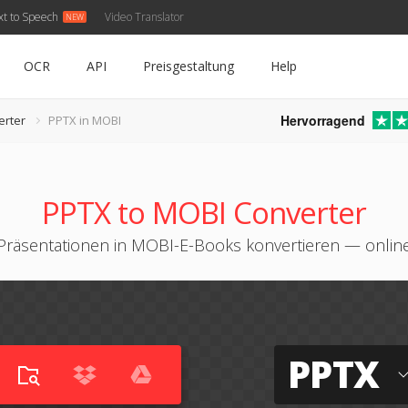
xt to Speech
Video Translator
OCR
API
Preisgestaltung
Help
Hervorragend
erter
PPTX in MOBI
PPTX to MOBI Converter
Präsentationen in MOBI-E-Books konvertieren — online 
PPTX