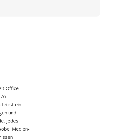
it Office
376
ei ist ein
ngen und
ie, jedes
 wobei Medien-
nissen