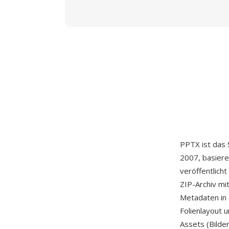
PPTX ist das 
2007, basier
veröffentlich
ZIP-Archiv mi
Metadaten in e
Folienlayout 
Assets (Bilde