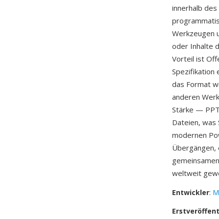
innerhalb des
programmatisc
Werkzeugen u
oder Inhalte 
Vorteil ist Of
Spezifikation
das Format wi
anderen Werkz
Stärke — PPT
Dateien, was 
modernen Powe
Übergängen, e
gemeinsamen E
weltweit gew
Entwickler
:
M
Erstveröffen