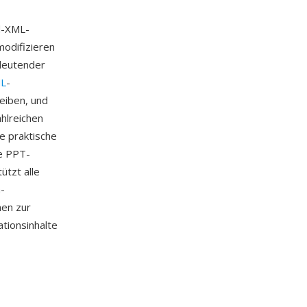
d-XML-
odifizieren
edeutender
L
-
eiben, und
hlreichen
e praktische
e PPT-
ützt alle
-
nen zur
tionsinhalte