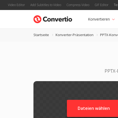
Video Editor
Add Subtitles to Video
Compress Video
GIF Editor
Te
Konvertieren
Startseite
Konverter-Präsentation
PPTX-Konv
PPTX-
Dateien wählen