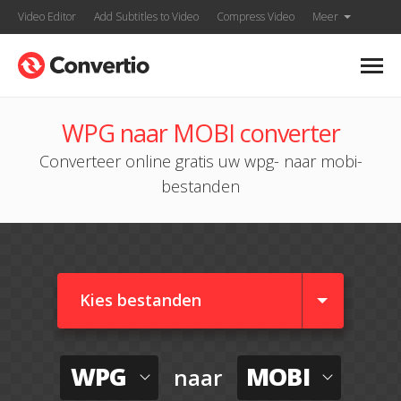
Video Editor
Add Subtitles to Video
Compress Video
Meer
WPG naar MOBI converter
Converteer online gratis uw wpg- naar mobi-
bestanden
Kies bestanden
WPG
MOBI
naar