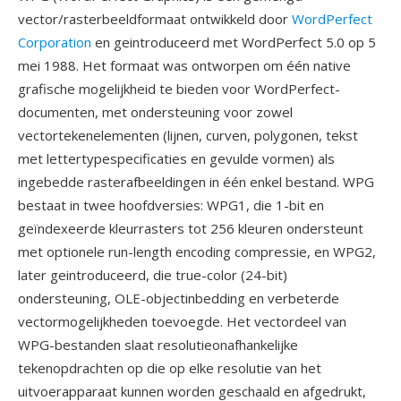
vector/rasterbeeldformaat ontwikkeld door
WordPerfect
Corporation
en geintroduceerd met WordPerfect 5.0 op 5
mei 1988. Het formaat was ontworpen om één native
grafische mogelijkheid te bieden voor WordPerfect-
documenten, met ondersteuning voor zowel
vectortekenelementen (lijnen, curven, polygonen, tekst
met lettertypespecificaties en gevulde vormen) als
ingebedde rasterafbeeldingen in één enkel bestand. WPG
bestaat in twee hoofdversies: WPG1, die 1-bit en
geïndexeerde kleurrasters tot 256 kleuren ondersteunt
met optionele run-length encoding compressie, en WPG2,
later geintroduceerd, die true-color (24-bit)
ondersteuning, OLE-objectinbedding en verbeterde
vectormogelijkheden toevoegde. Het vectordeel van
WPG-bestanden slaat resolutieonafhankelijke
tekenopdrachten op die op elke resolutie van het
uitvoerapparaat kunnen worden geschaald en afgedrukt,