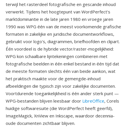
terwijl het rasterdeel fotografische en gescande inhoud
verwerkt. Tijdens het hoogtepunt van WordPerfect's
marktdominantie in de late jaren 1980 en vroege jaren
1990 was WPG één van de meest voorkomende grafische
formaten in zakelijke en juridische documentworkflows,
gebruikt voor logo's, diagrammen, briefhoofden en clipart.
Één voordeel is de hybride vector/raster-mogelijkheid:
WPG kon schaalbare lijntekeningen combineren met
fotografische beelden in één enkel bestand in één tijd dat
de meeste formaten slechts één van beide aankon, wat
het praktisch maakte voor de gemengde-inhoud
afbeeldingen die typisch zijn voor zakelijke documenten.
Voortdurende toegankelijkheid is één ander sterk punt —
WPG-bestanden blijven leesbaar door
LibreOffice
, Corels
huidige softwaresuite (die WordPerfect heeft geerfd),
ImageMagick, XnView en Inkscape, waardoor decennia-
oude documenten zichtbaar blijven.