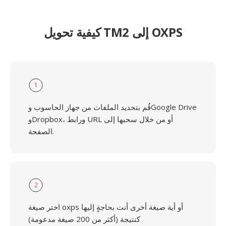
كيفية تحويل TM2 إلى OXPS
1
قُم بتحديد الملفات من جهاز الحاسوب وGoogle Drive
وDropbox، ورابط URL أو من خلال سحبها إلى
الصفحة.
2
اختر صيغة oxps أو أية صيغة أخرى أنت بحاجةٍ إليها
كنتيجة (أكثر من 200 صيغة مدعومة)