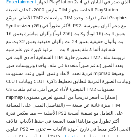
لجهاز PlayStation 2، الذي صدر في اليابان في 4
Entertainment
مارس 2000، كخلف لصيغة TIM الخاصة بجهاز PlayStation
الأصلي. توسّع TM2 مواصفات TIM لتلائم قدرات وحدة Graphics
Synthesizer (GS) الأكثر تطوراً في PS2، مع دعم ألوان مفهرسة
بعمق 4 بت (16 لوناً) و8 بت (256 لوناً) وألوان مباشرة بعمق 16
بت وألوان حقيقية بعمق 24 بت وألوان حقيقية بعمق 32 بت مع
شفافية ألفا كاملة بعمق 8 بت — ترقية كبيرة عن علم شبه
الشفافية أحادي البت في TIM. تتضمن حاوية TM2 ترويسة ملف
بعدد الصور (تدعم صوراً متعددة في ملف واحد) وترويسات صور
فردية تحدد الأبعاد وعمق اللون وعدد مستويات mipmap وصيغة
CLUT وبيانات CLUT وبيانات الصورة المرتبة لتطابق تخطيط ذاكرة
GS المُبعثرة لأداء عرض أمثل. تدعم ملفات TM2 مستويات
mipmap (إصدارات أصغر تدريجياً من النسيج لعرض مستوى
التفاصيل المبني على المسافة) — ميزة غائبة عن صيغة TIM
الأصلية — مما يعكس قدرة PS2 على التعامل مع تصفية أنسجة
أكثر تطوراً. من مزاياها أهمية الصيغة في حفظ الألعاب: فآلاف
عناوين PS2 — الجيل الأكثر مبيعاً في تاريخ أجهزة الألعاب — تخزن
أصول أنسجتها كملفات TM2، مما يجعل الصيغة أساسية
لتعديل