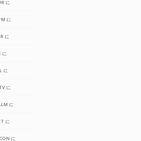
UR に
PM に
XR に
3 に
L に
TV に
ALM に
CT に
ICON に