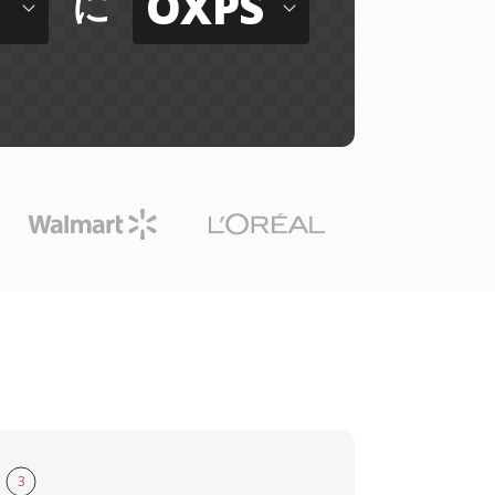
OXPS
に
3