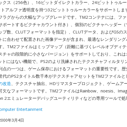
ックス（256色）、16ビットダイレクトカラー、24ビットトゥル
トアルファ透明度を持つ32ビットトゥルーカラーをサポートします 
フラグからの大幅なアップグレードです。TM2コンテナには、ファ
サポートするピクチャカウント付き）、個別のピクチャヘッダー（
ップ数、CLUTフォーマットを指定）、CLUTデータ、およびGSの
トに合わせて配置された画像データが含まれ、最適なレンダリング
す。TM2ファイルはミップマップ（距離に基づくレベルオブディテ
スチャの段階的に小さなバージョン）をサポートしており、これは
マットにはない機能で、PS2のより洗練されたテクスチャフィルタリ
利点の一つは、ゲーム保存におけるフォーマットの重要性です。歴
世代のPS2タイトル数千本がテクスチャアセットをTM2ファイルと
の改造
、テクスチャ抽出、HDリマスタープロジェクト、ゲームア
なフォーマットです。TM2ファイルはRainbow、noesis、Image
tation 2エミュレーターデバッグユーティリティなどの専用ツールで
omputer Entertainment
 2000年3月4日