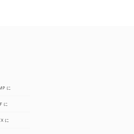
MP に
F に
CX に