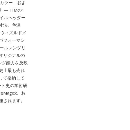
ーカラー、およ
— TIMの1
イルヘッダー
寸法、色深
スウィズルドメ
パフォーマン
ールレンダリ
オリジナルの
ング能力を反映
史上最も売れ
して格納して
ート史の学術研
Magick、お
処理されます。