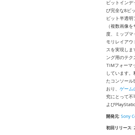
ビットインデ
び完全な8ビッ
ビット半透明
（複数画像を
度、ミップマ
モリレイアウ
スを実現しま
ング用のテク
TIMフォー
しています。
たコンソール
おり、
ゲーム
究にとって不可欠
よびPlayS
開発元
:
Sony C
初回リリース
: