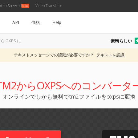
xt to Speech
Video Translator
API
価格
Help
素晴らしい
から OXPS に
テキストメッセージでの認識が必要ですか？
テキストを認識
TM2からOXPSへのコンバータ
オンラインでしかも無料でtm2ファイルをoxpsに変換