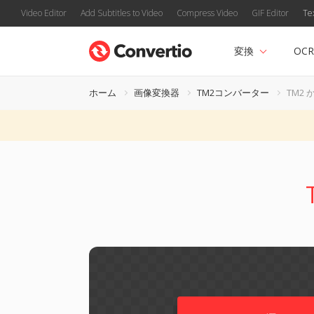
Video Editor
Add Subtitles to Video
Compress Video
GIF Editor
Te
変換
OCR
ホーム
画像変換器
TM2コンバーター
TM2 