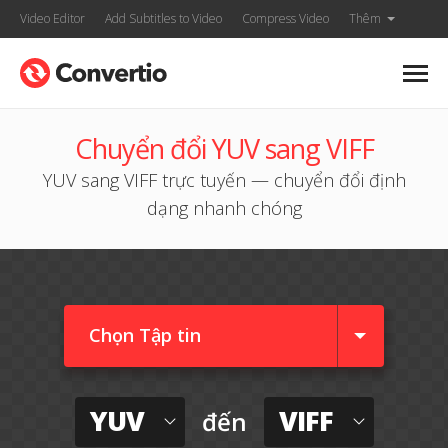
Video Editor
Add Subtitles to Video
Compress Video
Thêm
Chuyển đổi YUV sang VIFF
YUV sang VIFF trực tuyến — chuyển đổi định
dạng nhanh chóng
Chọn Tập tin
YUV
VIFF
đến