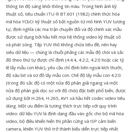
thông tin độ sáng khỏi thông tin màu. Trong hình ảnh kỹ
thuật số, tiêu chuẩn ITU-R BT.601 (1982) chính thức hóa
mã hóa YCbCr kỹ thuật số bắt nguồn từ mô hình YUV tương
tự, định nghĩa các ma trận chuyển đổi và độ chính xác mẫu
được sử dụng bởi hầu hết mọi hệ thống video kỹ thuật số
và phát sóng. Tệp YUV thô không chứa tiêu đề, nén hay
siêu dữ liệu — chúng là chuỗi phẳng các mẫu độ chói và sắc
độ theo thứ tự được chỉ định (4:4:4, 4:2:2, 4:2:0 hoặc các tỷ
lệ lấy mẫu con khác), yêu cầu chỉ định bên ngoài kích thước,
độ sâu bit và sơ đồ lấy mẫu con. Chế độ lấy mẫu con 4:2:0
(trong đó sắc độ có một nửa độ phân giải ngang và một
nửa độ phân giải dọc so với độ chói) đặc biệt phổ biến, được
sử dụng bởi H.264, H.265, AV1 và hầu hết codec video tiêu
dùng. Một ưu điểm là tương thích trực tiếp với quy trình
video: dữ liệu YUV là định dạng đầu vào gốc cho bộ mã hóa
video, bộ điều khiển hiển thị phần cứng và ISP cảm biến
camera, khiến YUV thô trở thành biểu diễn trực tiếp nhất