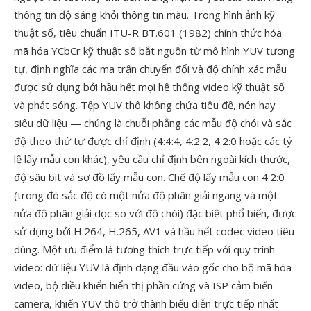
thông tin độ sáng khỏi thông tin màu. Trong hình ảnh kỹ
thuật số, tiêu chuẩn ITU-R BT.601 (1982) chính thức hóa
mã hóa YCbCr kỹ thuật số bắt nguồn từ mô hình YUV tương
tự, định nghĩa các ma trận chuyển đổi và độ chính xác mẫu
được sử dụng bởi hầu hết mọi hệ thống video kỹ thuật số
và phát sóng. Tệp YUV thô không chứa tiêu đề, nén hay
siêu dữ liệu — chúng là chuỗi phẳng các mẫu độ chói và sắc
độ theo thứ tự được chỉ định (4:4:4, 4:2:2, 4:2:0 hoặc các tỷ
lệ lấy mẫu con khác), yêu cầu chỉ định bên ngoài kích thước,
độ sâu bit và sơ đồ lấy mẫu con. Chế độ lấy mẫu con 4:2:0
(trong đó sắc độ có một nửa độ phân giải ngang và một
nửa độ phân giải dọc so với độ chói) đặc biệt phổ biến, được
sử dụng bởi H.264, H.265, AV1 và hầu hết codec video tiêu
dùng. Một ưu điểm là tương thích trực tiếp với quy trình
video: dữ liệu YUV là định dạng đầu vào gốc cho bộ mã hóa
video, bộ điều khiển hiển thị phần cứng và ISP cảm biến
camera, khiến YUV thô trở thành biểu diễn trực tiếp nhất