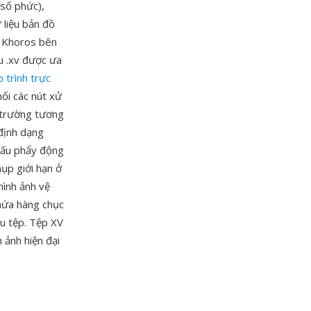
 số phức),
 liệu bản đồ
t Khoros bên
u .xv được ưa
p trình trực
nối các nút xử
 trường tương
định dạng
 dấu phẩy động
ụp giới hạn ở
hình ảnh vệ
chứa hàng chục
ều tệp. Tệp XV
 ảnh hiện đại