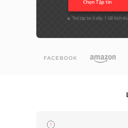
Chọn Tập tin
Thả tập tin ở đây. 1 GB Kích th
1