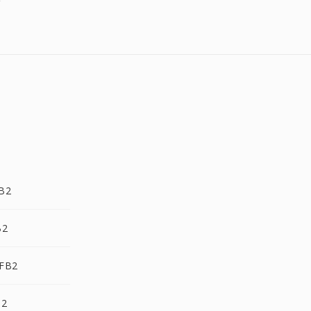
F
B2
B2
 FB2
B2