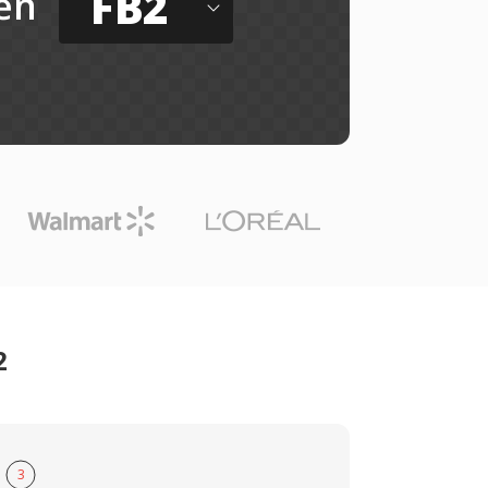
FB2
ến
2
3