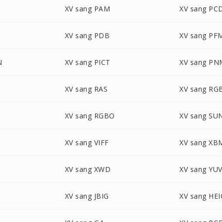
XV sang PAM
XV sang PC
XV sang PDB
XV sang PF
N
XV sang PICT
XV sang PN
XV sang RAS
XV sang RG
XV sang RGBO
XV sang SU
XV sang VIFF
XV sang XB
XV sang XWD
XV sang YU
XV sang JBIG
XV sang HEI