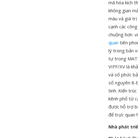
mã hóa kích th
không gian màu
màu và giá tr
cạnh các công
chuộng hơn .v
quan
tiên phon
lý trong bản 
tự trong MATL
VIFF/XV là khả
và số phức bả
số nguyên 8-bi
tinh. Kiến tr
kênh phổ từ c
được hỗ trợ b
để trực quan 
Nhà phát tri