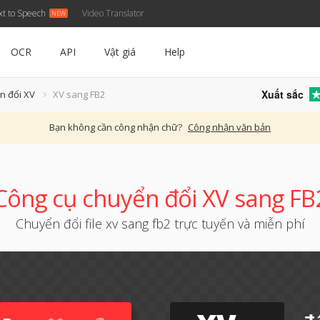
xt to Speech
Video Translator
OCR
API
Vật giá
Help
Xuất sắc
n đổi XV
XV sang FB2
Bạn không cần công nhận chữ?
Công nhận văn bản
Công cụ chuyển đổi XV sang FB
Chuyển đổi file xv sang fb2 trực tuyến và miễn phí