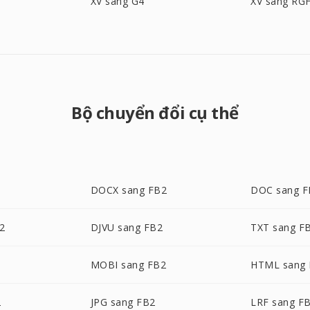
XV sang G4
XV sang RG
Bộ chuyển đổi cụ thể
DOCX sang FB2
DOC sang F
2
DJVU sang FB2
TXT sang F
MOBI sang FB2
HTML sang
2
JPG sang FB2
LRF sang F