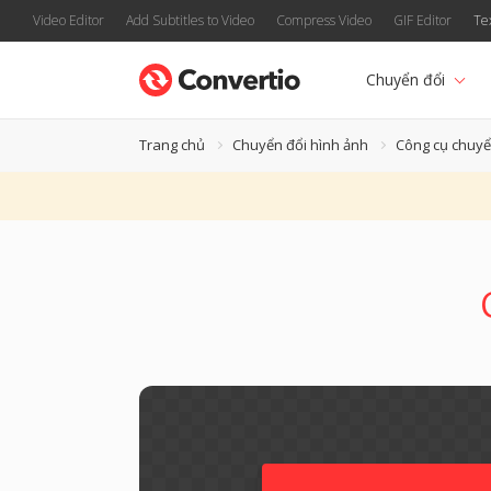
Video Editor
Add Subtitles to Video
Compress Video
GIF Editor
Te
Chuyển đổi
Trang chủ
Chuyển đổi hình ảnh
Công cụ chuyể