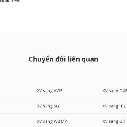
n đầu
: 1990
Chuyển đổi liên quan
XV sang AVIF
XV sang DX
XV sang SGI
XV sang JP2
XV sang WBMP
XV sang GIF