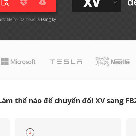
XV
đ
ước file tối đa hoặc là
Đăng ký
Làm thế nào để chuyển đổi XV sang FB
2