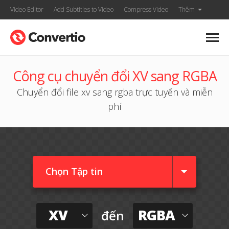
Video Editor
Add Subtitles to Video
Compress Video
Thêm
Công cụ chuyển đổi XV sang RGBA
Chuyển đổi file xv sang rgba trực tuyến và miễn
phí
Chọn Tập tin
XV
RGBA
đến