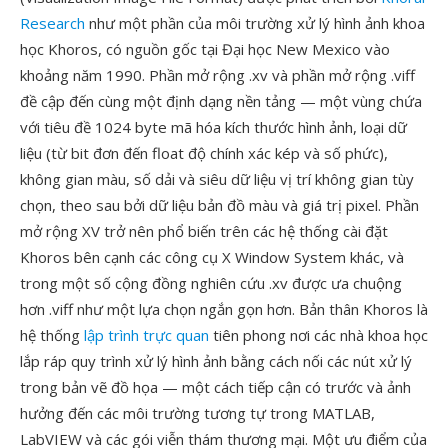
Research
như một phần của môi trường xử lý hình ảnh khoa
học Khoros, có nguồn gốc tại Đại học New Mexico vào
khoảng năm 1990. Phần mở rộng .xv và phần mở rộng .viff
đề cập đến cùng một định dạng nền tảng — một vùng chứa
với tiêu đề 1024 byte mã hóa kích thước hình ảnh, loại dữ
liệu (từ bit đơn đến float độ chính xác kép và số phức),
không gian màu, số dải và siêu dữ liệu vị trí không gian tùy
chọn, theo sau bởi dữ liệu bản đồ màu và giá trị pixel. Phần
mở rộng XV trở nên phổ biến trên các hệ thống cài đặt
Khoros bên cạnh các công cụ X Window System khác, và
trong một số cộng đồng nghiên cứu .xv được ưa chuộng
hơn .viff như một lựa chọn ngắn gọn hơn. Bản thân Khoros là
hệ thống
lập trình trực quan
tiên phong nơi các nhà khoa học
lắp ráp quy trình xử lý hình ảnh bằng cách nối các nút xử lý
trong bản vẽ đồ họa — một cách tiếp cận có trước và ảnh
hưởng đến các môi trường tương tự trong MATLAB,
LabVIEW và các gói viễn thám thương mại. Một ưu điểm của