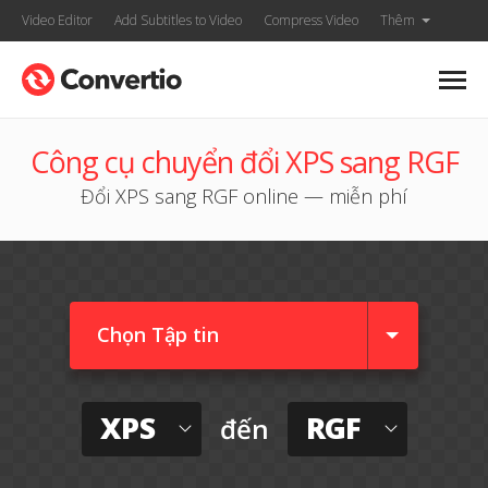
Video Editor
Add Subtitles to Video
Compress Video
Thêm
Công cụ chuyển đổi XPS sang RGF
Đổi XPS sang RGF online — miễn phí
Chọn Tập tin
XPS
RGF
đến