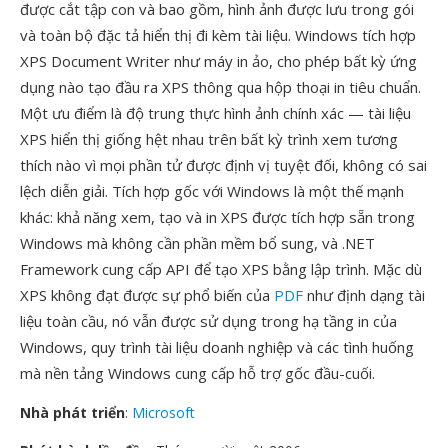
được cắt tập con và bao gồm, hình ảnh được lưu trong gói
và toàn bộ đặc tả hiển thị đi kèm tài liệu. Windows tích hợp
XPS Document Writer như máy in ảo, cho phép bất kỳ ứng
dụng nào tạo đầu ra XPS thông qua hộp thoại in tiêu chuẩn.
Một ưu điểm là độ trung thực hình ảnh chính xác — tài liệu
XPS hiển thị giống hệt nhau trên bất kỳ trình xem tương
thích nào vì mọi phần tử được định vị tuyệt đối, không có sai
lệch diễn giải. Tích hợp gốc với Windows là một thế mạnh
khác: khả năng xem, tạo và in XPS được tích hợp sẵn trong
Windows mà không cần phần mềm bổ sung, và .NET
Framework cung cấp API để tạo XPS bằng lập trình. Mặc dù
XPS không đạt được sự phổ biến của
PDF
như định dạng tài
liệu toàn cầu, nó vẫn được sử dụng trong hạ tầng in của
Windows, quy trình tài liệu doanh nghiệp và các tình huống
mà nền tảng Windows cung cấp hỗ trợ gốc đầu-cuối.
Nhà phát triển
:
Microsoft