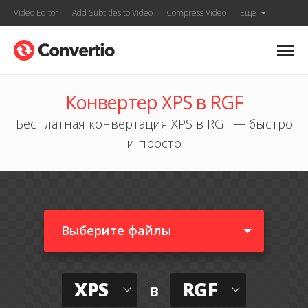
Video Editor
Add Subtitles to Video
Compress Video
Ещё
Конвертер XPS в RGF
Бесплатная конвертация XPS в RGF — быстро
и просто
Выберите файлы
XPS
RGF
в