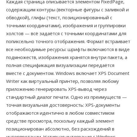
Каждая страница описывается элементом FixedPage,
содержащим контуры (векторные фигуры с заливкой и
обводкой), глифы (текст, позиционированный с
точными координатами), изображения и группировки
холстов — всё задаётся с точными координатами для
попиксельно точного отображения. Формат встраивает
все необходимые ресурсы: шрифты включаются в виде
подмножеств, изображения хранятся внутри пакета, а
полная спецификация визуализации передаётся
вместе с документом. Windows включает XPS Document
Writer как виртуальный принтер, позволяя любому
приложению генерировать XPS-вывод через
стандартный диалог печати. Одно из преимуществ —
точная визуальная достоверность: XPS-документы
отображаются идентично в любом совместимом
средстве просмотра, поскольку каждый элемент
позиционирован абсолютно, без расхождений в
интерпретации. Нативная интеграция с Windows —