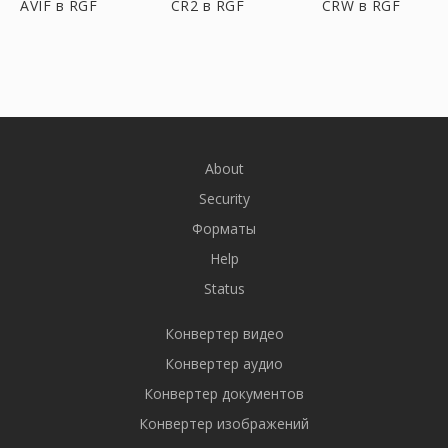
AVIF в RGF
CR2 в RGF
CRW в RGF
About
Security
Форматы
Help
Status
Конвертер видео
Конвертер аудио
Конвертер документов
Конвертер изображений