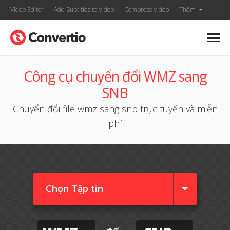
Video Editor
Add Subtitles to Video
Compress Video
Thêm
Công cụ chuyển đổi WMZ sang
SNB
Chuyển đổi file wmz sang snb trực tuyến và miễn
phí
Chọn Tập tin