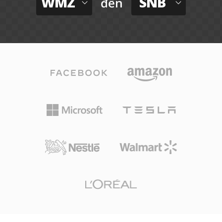
WMZ
SNB
đến