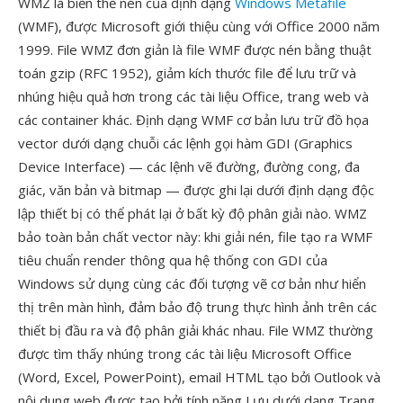
WMZ là biến thể nén của định dạng
Windows Metafile
(WMF), được Microsoft giới thiệu cùng với Office 2000 năm
1999. File WMZ đơn giản là file WMF được nén bằng thuật
toán gzip (RFC 1952), giảm kích thước file để lưu trữ và
nhúng hiệu quả hơn trong các tài liệu Office, trang web và
các container khác. Định dạng WMF cơ bản lưu trữ đồ họa
vector dưới dạng chuỗi các lệnh gọi hàm GDI (Graphics
Device Interface) — các lệnh vẽ đường, đường cong, đa
giác, văn bản và bitmap — được ghi lại dưới định dạng độc
lập thiết bị có thể phát lại ở bất kỳ độ phân giải nào. WMZ
bảo toàn bản chất vector này: khi giải nén, file tạo ra WMF
tiêu chuẩn render thông qua hệ thống con GDI của
Windows sử dụng cùng các đối tượng vẽ cơ bản như hiển
thị trên màn hình, đảm bảo độ trung thực hình ảnh trên các
thiết bị đầu ra và độ phân giải khác nhau. File WMZ thường
được tìm thấy nhúng trong các tài liệu Microsoft Office
(Word, Excel, PowerPoint), email HTML tạo bởi Outlook và
nội dung web được tạo bởi tính năng Lưu dưới dạng Trang