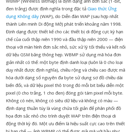
WBMP (Wireless Bitmap) là định dạng ảnh đơn sắc (1-bit,
đen trắng) được định nghĩa trong đặc tả
Giao thức Ứng
dụng Không dây
(WAP), do Diễn đàn WAP (sau hợp nhất
thành Liên minh Di động Mở) phát triển khoảng năm 1998.
Định dạng được thiết kế cho các thiết bị di động cực kỳ hạn
chế của cuối thập niên 1990 và đầu thập niên 2000 — điện
thoại với màn hình đơn sắc nhỏ, sức xử lý tối thiểu và kết nối
dữ liệu GSM băng thông hẹp. WBMP sử dụng mã hóa đơn
giản nhất có thể: một byte định danh loại (luôn là 0 cho loại
duy nhất được định nghĩa), chiều rộng và chiều cao được mã
hóa dưới dạng số nguyên đa byte sử dụng sơ đồ chiều dài
biến đổi, và dữ liệu pixel thô trong đó mỗi bit biểu diễn một
pixel (0 cho trắng, 1 cho đen) đóng gói tám pixel mỗi byte.
Không có nén, không có siêu dữ liệu và không có màu —
định dạng thuần túy là vùng chứa tối giản để phân phối đồ
họa đơn sắc nhỏ cho trình duyệt WAP trên điện thoại di
động thời kỳ đó. Một ưu điểm là hiệu suất cực cao trên thiết
bị hạn chế — ảnh WBMP có thể được giải mã với hầu như