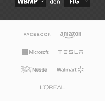
WBMP
FIG
đến