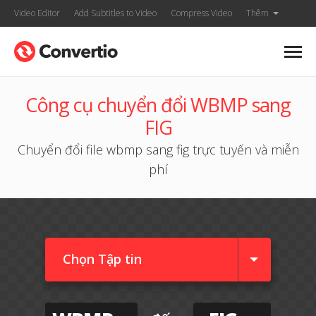
Video Editor
Add Subtitles to Video
Compress Video
Thêm
Công cụ chuyển đổi WBMP sang
FIG
Chuyển đổi file wbmp sang fig trực tuyến và miễn
phí
Chọn Tập tin