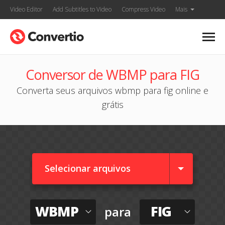
Video Editor
Add Subtitles to Video
Compress Video
Mais
Conversor de WBMP para FIG
Converta seus arquivos wbmp para fig online e
grátis
Selecionar arquivos
WBMP
FIG
para