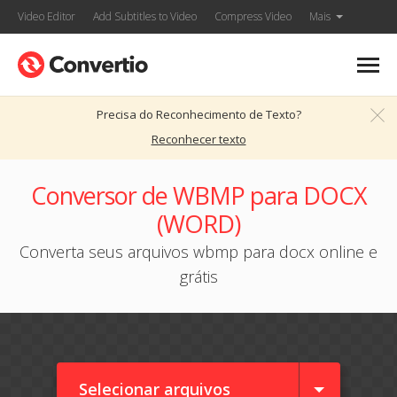
Video Editor
Add Subtitles to Video
Compress Video
Mais
Precisa do Reconhecimento de Texto?
Reconhecer texto
Conversor de WBMP para DOCX
(WORD)
Converta seus arquivos wbmp para docx online e
grátis
Selecionar arquivos