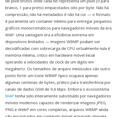
de pixel brutos onde cada bit representa um pixel (0 para
branco, 1 para preto) empacotados oito por byte. Não há
compressão, não há metadados é não há cor — o formato
é puramente um container mínimo para entregar pequenos
gráficos monocromáticos para navegadores móveis da era
WAP. Uma vantagem era a eficiência extrema em
dispositivos limitados — imagens WBMP podiam ser
decodificadas com sobrecarga de CPU virtualmente nula é
memória mínima, critico em hardware móvel inicial
operando a velocidades de clock de um digito em
megahertz. Os tamanhos de arquivo minúsculos são outro
ponto forte: um ícone WBMP tipico ocupava apenas
algumas centenas de bytes, prático para transferência por
canais de dados GSM de 9,6 kbps. Embora o ecossistema
WAP
tenha sido inteiramente substituído por navegadores
móveis modernos capazes de renderizar imagens JPEG,
PNG e WebP em cores completas, arquivos WBMP ainda
são encontrados em conteúdo móvel arquivado daquela