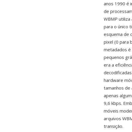
anos 1990 é 
de processam
WBMP utiliza 
para o único t
esquema de co
pixel (0 para
metadados é 
pequenos grá
era a eficiên
decodificadas
hardware móve
tamanhos de a
apenas alguma
9,6 kbps. Em
móveis moder
arquivos WBM
transição.