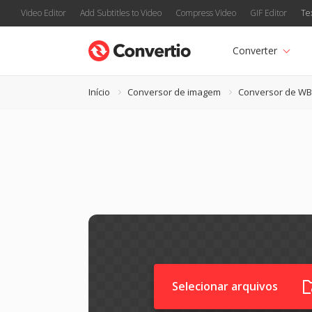
Video Editor
Add Subtitles to Video
Compress Video
GIF Editor
Te
Converter
Início
Conversor de imagem
Conversor de W
Selecionar arquivos