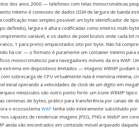
início dos anos 2000 — telefones com telas monocromáticas peq
ento mínimo é conexoes de dados GSM de largura de banda estr
a codificação mais simples possível: um byte identificador de tip
ipo definido), largura é altura codificadas como inteiros multi-by
mprimento variável, e os dados de pixel brutos onde cada bit 
 branco, 1 para preto) empacotados oito por byte. Não há compre
não há cor — o formato é puramente um container mínimo para 
ficos monocromáticos para navegadores móveis da era WAP. U
cia extrema em dispositivos limitados — imagens WBMP podiam 
 com sobrecarga de CPU virtualmente nula é memória mínima, cri
l inicial operando a velocidades de clock de um digito em mega
rquivo minúsculos são outro ponto forte: um ícone WBMP tipico
s centenas de bytes, prático para transferência por canais de 
bora o ecossistema
WAP
tenha sido inteiramente substituído po
nos capazes de renderizar imagens JPEG, PNG e WebP em core
P ainda são encontrados em conteúdo móvel arquivado daquela