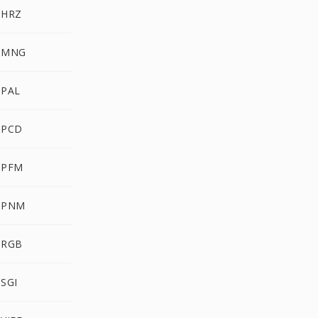
 HRZ
 MNG
 PAL
 PCD
 PFM
 PNM
 RGB
SGI