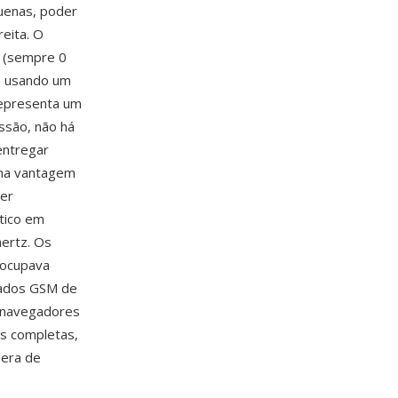
uenas, poder
eita. O
o (sempre 0
te usando um
representa um
ssão, não há
entregar
ma vantagem
ser
tico em
hertz. Os
 ocupava
dados GSM de
r navegadores
s completas,
 era de