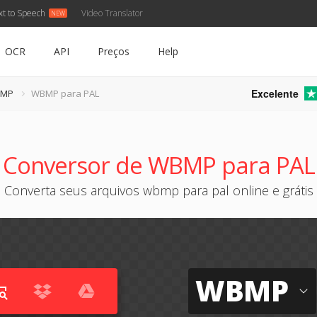
xt to Speech
Video Translator
OCR
API
Preços
Help
Excelente
BMP
WBMP para PAL
Conversor de WBMP para PAL
Converta seus arquivos wbmp para pal online e grátis
WBMP