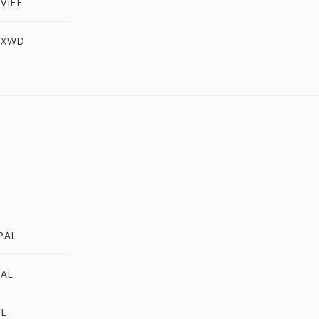
VIFF
 XWD
PAL
PAL
AL