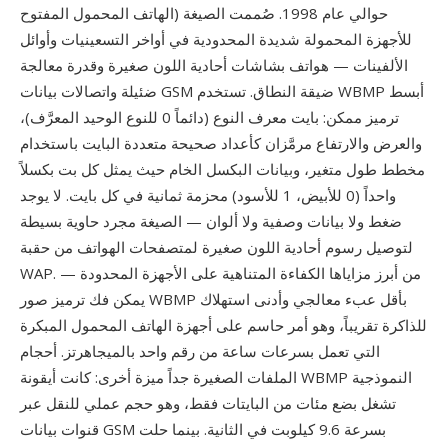
الهاتف المحمول المفتوح) حوالي عام 1998. صُممت الصيغة
للأجهزة المحمولة شديدة المحدودية في أواخر التسعينيات وأوائل
الألفينات — هواتف بشاشات أحادية اللون صغيرة وقدرة معالجة
ضئيلة واتصالات بيانات GSM ضيقة النطاق. تستخدم WBMP أبسط
ترميز ممكن: بايت معرف النوع (دائماً 0 للنوع الوحيد المعرَّف)،
والعرض والارتفاع مرمَّزان كأعداد صحيحة متعددة البايت باستخدام
مخطط طول متغير، وبيانات البكسل الخام حيث يمثل كل بت بكسلاً
واحداً (0 للأبيض، 1 للأسود) محزمة ثمانية في كل بايت. لا يوجد
ضغط ولا بيانات وصفية ولا ألوان — الصيغة مجرد حاوية بسيطة
لتوصيل رسوم أحادية اللون صغيرة لمتصفحات الهواتف من حقبة
WAP. من أبرز مزاياها الكفاءة المتناهية على الأجهزة المحدودة —
يمكن فك ترميز صور WBMP بأقل عبء معالجي وأدنى استهلاك
للذاكرة تقريباً، وهو أمر حاسم على أجهزة الهاتف المحمول المبكرة
التي تعمل بسرعات ساعة من رقم واحد بالميجاهرتز. أحجام
الملفات الصغيرة جداً ميزة أخرى: كانت أيقونة WBMP النموذجية
تشغل بضع مئات من البايتات فقط، وهو حجم عملي للنقل عبر
قنوات بيانات GSM بسرعة 9.6 كيلوبت في الثانية. بينما حلت