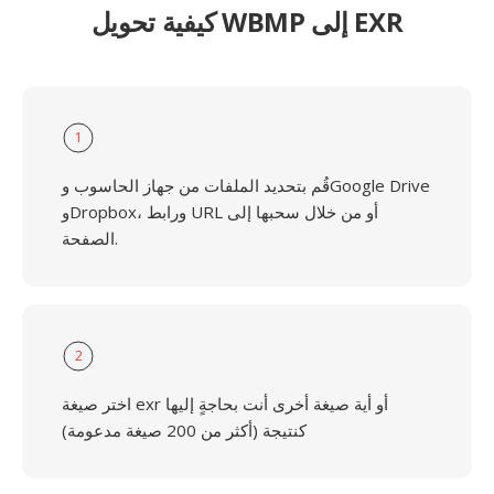
كيفية تحويل WBMP إلى EXR
1
قُم بتحديد الملفات من جهاز الحاسوب وGoogle Drive
وDropbox، ورابط URL أو من خلال سحبها إلى
الصفحة.
2
اختر صيغة exr أو أية صيغة أخرى أنت بحاجةٍ إليها
كنتيجة (أكثر من 200 صيغة مدعومة)