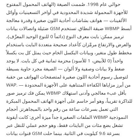
الهاتف المحمول المفتوح) حوالي عام 1998. صُممت الصيغة
للأجهزة المحمولة شديدة المحدودية في أواخر التسعينيات وأوائل
الألفينات — هواتف بشاشات أحادية اللون صغيرة وقدرة معالجة
ضئيلة واتصالات بيانات GSM ضيقة النطاق. تستخدم WBMP أبسط
ترميز ممكن: بايت معرف النوع (دائماً 0 للنوع الوحيد المعرَّف)،
والعرض والارتفاع مرمَّزان كأعداد صحيحة متعددة البايت باستخدام
مخطط طول متغير، وبيانات البكسل الخام حيث يمثل كل بت بكسلاً
واحداً (0 للأبيض، 1 للأسود) محزمة ثمانية في كل بايت. لا يوجد
ضغط ولا بيانات وصفية ولا ألوان — الصيغة مجرد حاوية بسيطة
لتوصيل رسوم أحادية اللون صغيرة لمتصفحات الهواتف من حقبة
WAP. من أبرز مزاياها الكفاءة المتناهية على الأجهزة المحدودة —
يمكن فك ترميز صور WBMP بأقل عبء معالجي وأدنى استهلاك
للذاكرة تقريباً، وهو أمر حاسم على أجهزة الهاتف المحمول المبكرة
التي تعمل بسرعات ساعة من رقم واحد بالميجاهرتز. أحجام
الملفات الصغيرة جداً ميزة أخرى: كانت أيقونة WBMP النموذجية
تشغل بضع مئات من البايتات فقط، وهو حجم عملي للنقل عبر
قنوات بيانات GSM بسرعة 9.6 كيلوبت في الثانية. بينما حلت