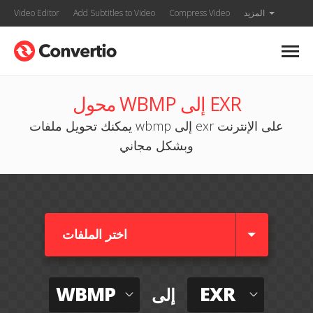
المزيد
Compress Video
Add Subtitles to Video
Video Editor
محول WBMP إلى EXR
يمكنك تحويل ملفات wbmp إلى exr على الإنترنت
وبشكل مجاني
اختر الملفات
WBMP
EXR
إلى