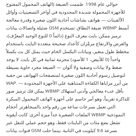
الهاتف المحمول المفتوح) حوالي عام 1998. صُممت الصيغة
للأجهزة المحمولة شديدة المحدودية في أواخر التسعينيات وأوائل
الألفينات — هواتف بشاشات أحادية اللون صغيرة وقدرة معالجة
ضئيلة واتصالات بيانات GSM ضيقة النطاق. تستخدم WBMP أبسط
ترميز ممكن: بايت معرف النوع (دائماً 0 للنوع الوحيد المعرَّف)،
والعرض والارتفاع مرمَّزان كأعداد صحيحة متعددة البايت باستخدام
مخطط طول متغير، وبيانات البكسل الخام حيث يمثل كل بت بكسلاً
واحداً (0 للأبيض، 1 للأسود) محزمة ثمانية في كل بايت. لا يوجد
ضغط ولا بيانات وصفية ولا ألوان — الصيغة مجرد حاوية بسيطة
لتوصيل رسوم أحادية اللون صغيرة لمتصفحات الهواتف من حقبة
WAP. من أبرز مزاياها الكفاءة المتناهية على الأجهزة المحدودة —
يمكن فك ترميز صور WBMP بأقل عبء معالجي وأدنى استهلاك
للذاكرة تقريباً، وهو أمر حاسم على أجهزة الهاتف المحمول المبكرة
التي تعمل بسرعات ساعة من رقم واحد بالميجاهرتز. أحجام
الملفات الصغيرة جداً ميزة أخرى: كانت أيقونة WBMP النموذجية
تشغل بضع مئات من البايتات فقط، وهو حجم عملي للنقل عبر
قنوات بيانات GSM بسرعة 9.6 كيلوبت في الثانية. بينما حلت