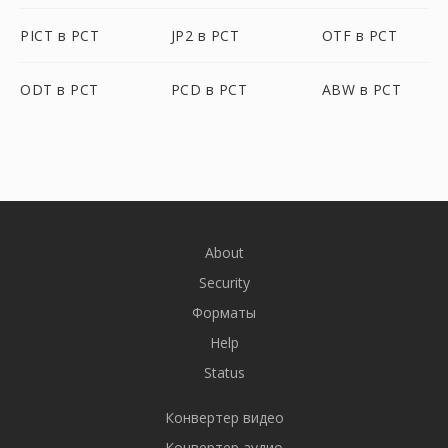
PICT в PCT
JP2 в PCT
OTF в PCT
ODT в PCT
PCD в PCT
ABW в PCT
About
Security
Форматы
Help
Status
Конвертер видео
Конвертер аудио