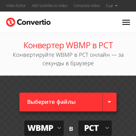
Video Editor
Add Subtitles to Video
Compress Video
Ещё
Конвертер WBMP в PCT
Конвертируйте WBMP в PCT онлайн — за
секунды в браузере
Выберите файлы
WBMP
PCT
в