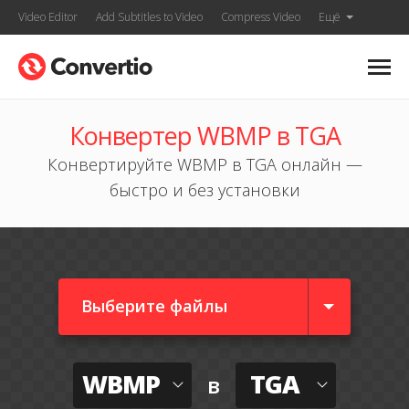
Video Editor
Add Subtitles to Video
Compress Video
Ещё
Конвертер WBMP в TGA
Конвертируйте WBMP в TGA онлайн —
быстро и без установки
Выберите файлы
WBMP
TGA
в