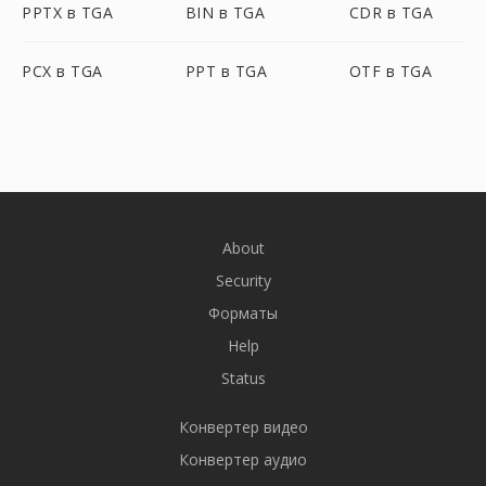
PPTX в TGA
BIN в TGA
CDR в TGA
PCX в TGA
PPT в TGA
OTF в TGA
About
Security
Форматы
Help
Status
Конвертер видео
Конвертер аудио