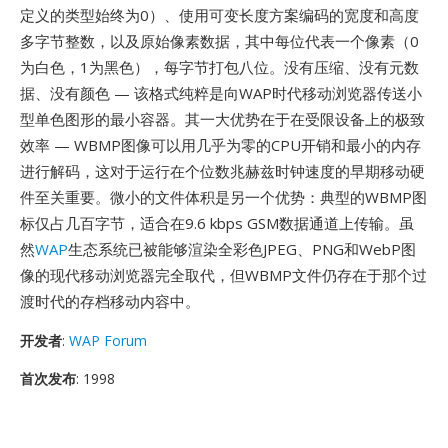
定义的类型始终为0）、使用可变长度方案编码的宽度和高度
多字节整数，以及原始像素数据，其中每位代表一个像素（0
为白色，1为黑色），每字节打包八位。没有压缩、没有元数
据、没有颜色 — 该格式纯粹是向WAP时代移动浏览器传送小
型单色图形的最小容器。其一大优势在于在受限设备上的极致
效率 — WBMP图像可以用几乎为零的CPU开销和最小的内存
进行解码，这对于运行在个位数兆赫兹时钟速度的早期移动硬
件至关重要。微小的文件体积是另一个优势：典型的WBMP图
标仅占几百字节，适合在9.6 kbps GSM数据通道上传输。虽
然
WAP
生态系统已被能够渲染全彩色JPEG、PNG和WebP图
像的现代移动浏览器完全取代，但WBMP文件仍存在于那个过
渡时代的存档移动内容中。
开发者
:
WAP Forum
首次发布
: 1998