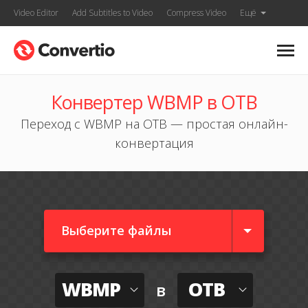
Video Editor
Add Subtitles to Video
Compress Video
Ещё
Конвертер WBMP в OTB
Переход с WBMP на OTB — простая онлайн-
конвертация
Выберите файлы
WBMP
OTB
в