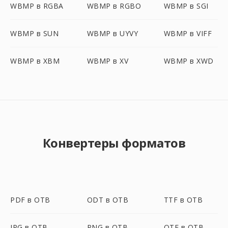
WBMP в RGBA
WBMP в RGBO
WBMP в SGI
WBMP в SUN
WBMP в UYVY
WBMP в VIFF
WBMP в XBM
WBMP в XV
WBMP в XWD
Конвертеры форматов
PDF в OTB
ODT в OTB
TTF в OTB
JPG в OTB
PNG в OTB
OTF в OTB