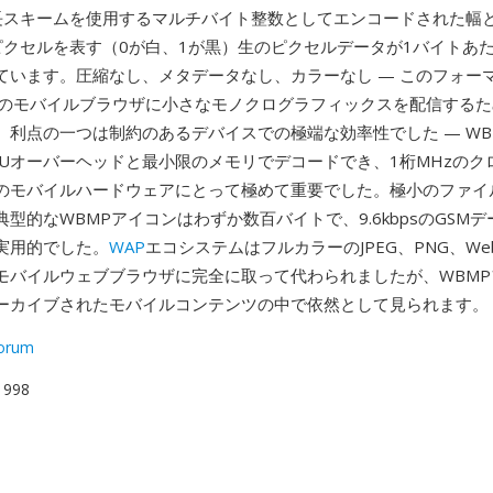
長スキームを使用するマルチバイト整数としてエンコードされた幅
ピクセルを表す（0が白、1が黒）生のピクセルデータが1バイトあ
ています。圧縮なし、メタデータなし、カラーなし — このフォー
代のモバイルブラウザに小さなモノクログラフィックスを配信する
。利点の一つは制約のあるデバイスでの極端な効率性でした — WB
PUオーバーヘッドと最小限のメモリでデコードでき、1桁MHzのク
のモバイルハードウェアにとって極めて重要でした。極小のファイ
型的なWBMPアイコンはわずか数百バイトで、9.6kbpsのGSM
実用的でした。
WAP
エコシステムはフルカラーのJPEG、PNG、We
モバイルウェブブラウザに完全に取って代わられましたが、WBMP
ーカイブされたモバイルコンテンツの中で依然として見られます。
orum
 1998