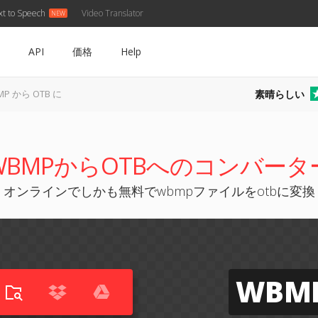
xt to Speech
Video Translator
API
価格
Help
素晴らしい
MP から OTB に
WBMPからOTBへのコンバータ
オンラインでしかも無料でwbmpファイルをotbに変換
WBM