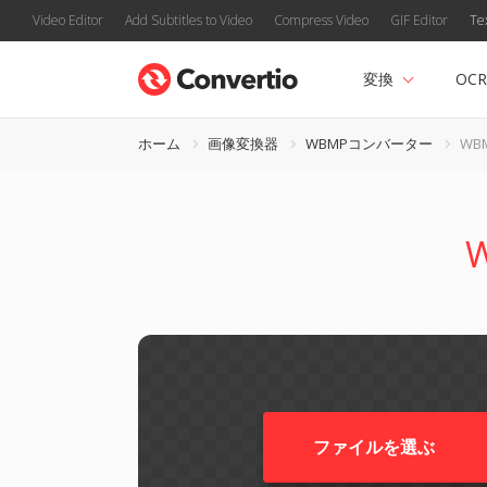
Video Editor
Add Subtitles to Video
Compress Video
GIF Editor
Te
変換
OCR
ホーム
画像変換器
WBMPコンバーター
WB
ファイルを選ぶ