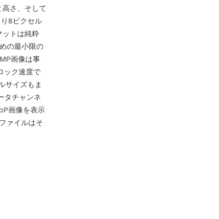
と高さ、そして
たり8ピクセル
マットは純粋
ための最小限の
MP画像は事
ロック速度で
ルサイズもま
データチャンネ
bP画像を表示
ファイルはそ