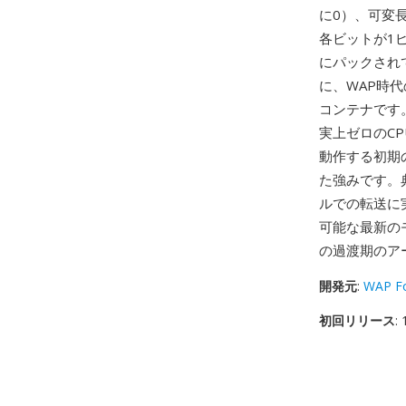
に0）、可変
各ビットが1
にパックされ
に、WAP時
コンテナです
実上ゼロのC
動作する初期
た強みです。典
ルでの転送に
可能な最新の
の過渡期のア
開発元
:
WAP F
初回リリース
: