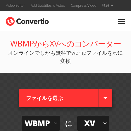
Video Editor
Add Subtitles to Video
Compress Video
詳細
WBMPからXVへのコンバーター
オンラインでしかも無料でwbmpファイルをxvに
変換
ファイルを選ぶ
WBMP
XV
に