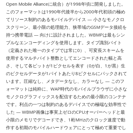
Open Mobile Allianceに統合）が1998年頃に開発しました。
このフォーマットは1990年代後半から2000年代初頭の極め
てリソース制約のあるモバイルデバイス — 小さなモノクロ
スクリーン、最小限の処理能力、狭帯域のGSMデータ接続を
持つ携帯電話 — 向けに設計されました。WBMPは最もシン
プルなエンコーディングを使用します。タイプ識別バイト
（定義された唯一のタイプでは常に0）、可変長スキームを
使用するマルチバイト整数としてエンコードされた幅と高
さ、そして各ビットが1ピクセルを表す（0が白、1が黒）生
のピクセルデータが1バイトあたり8ピクセルにパックされて
います。圧縮なし、メタデータなし、カラーなし — このフ
ォーマットは純粋に、WAP時代のモバイルブラウザに小さな
モノクログラフィックスを配信するための最小限のコンテナ
です。利点の一つは制約のあるデバイスでの極端な効率性で
した — WBMP画像は事実上ゼロのCPUオーバーヘッドと最
小限のメモリでデコードでき、1桁MHzのクロック速度で動
作する初期のモバイルハードウェアにとって極めて重要でし