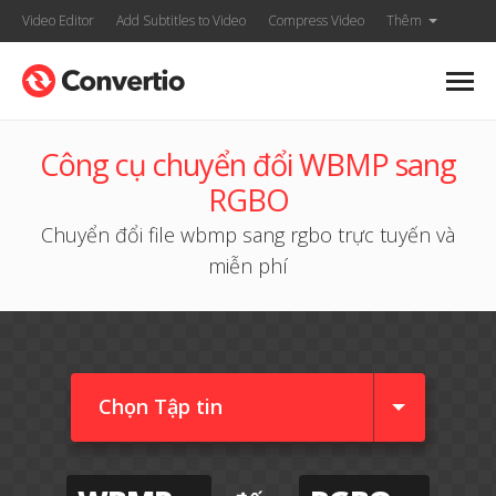
Video Editor
Add Subtitles to Video
Compress Video
Thêm
Công cụ chuyển đổi WBMP sang
RGBO
Chuyển đổi file wbmp sang rgbo trực tuyến và
miễn phí
Chọn Tập tin