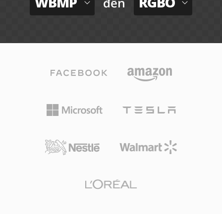
WBMP
RGBO
đến