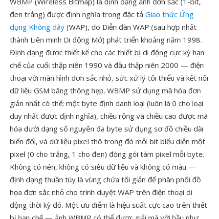
WBMP (Wireless Bitmap) là định dạng ảnh đơn sắc (1-bit,
đen trắng) được định nghĩa trong đặc tả
Giao thức Ứng
dụng Không dây
(WAP), do Diễn đàn WAP (sau hợp nhất
thành Liên minh Di động Mở) phát triển khoảng năm 1998.
Định dạng được thiết kế cho các thiết bị di động cực kỳ hạn
chế của cuối thập niên 1990 và đầu thập niên 2000 — điện
thoại với màn hình đơn sắc nhỏ, sức xử lý tối thiểu và kết nối
dữ liệu GSM băng thông hẹp. WBMP sử dụng mã hóa đơn
giản nhất có thể: một byte định danh loại (luôn là 0 cho loại
duy nhất được định nghĩa), chiều rộng và chiều cao được mã
hóa dưới dạng số nguyên đa byte sử dụng sơ đồ chiều dài
biến đổi, và dữ liệu pixel thô trong đó mỗi bit biểu diễn một
pixel (0 cho trắng, 1 cho đen) đóng gói tám pixel mỗi byte.
Không có nén, không có siêu dữ liệu và không có màu —
định dạng thuần túy là vùng chứa tối giản để phân phối đồ
họa đơn sắc nhỏ cho trình duyệt WAP trên điện thoại di
động thời kỳ đó. Một ưu điểm là hiệu suất cực cao trên thiết
bị hạn chế — ảnh WBMP có thể được giải mã với hầu như