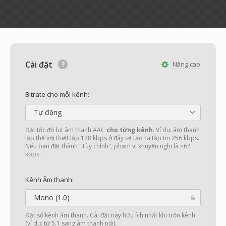
Cài đặt
Nâng cao
Bitrate cho mỗi kênh:
Tự động
Đặt tốc độ bit âm thanh AAC
cho từng kênh
. Ví dụ: âm thanh
lập thể với thiết lập 128 kbps ở đây sẽ tạo ra tập tin 256 kbps.
Nếu bạn đặt thành "Tùy chỉnh", phạm vi khuyến nghị là ≥64
kbps.
Kênh Âm thanh:
Mono (1.0)
Đặt số kênh âm thanh. Cài đặt này hữu ích nhất khi trộn kênh
(ví dụ: từ 5.1 sang âm thanh nổi).