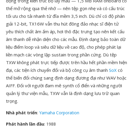
động trong kiến trúc bộ lấy mẫu — 1,5 MB RAM onboard có
thể mở rộng qua thẻ nhớ — nên tệp gọn nhẹ và có cấu trúc
tối ưu cho tải nhanh từ đĩa mềm 3,5 inch. Dù chỉ có độ phân
giải 12-bit, TX16W vẫn thu hút đông đảo nhạc sĩ điện tử
yêu thích chất âm ấm áp, hơi thô đặc trưng tạo nên kết cấu
âm thanh dễ nhận diện cho các mẫu. Định dạng bảo toàn dữ
liệu điểm loop và siêu dữ liệu về cao độ, cho phép phát lại
liền mạch các vòng lặp sustain trong phần cứng. Dù tệp
TXW không phát trực tiếp được trên hầu hết phần mềm hiện
đại, các tiện ích chuyển đổi và bộ công cụ âm thanh
SoX
có
thể biến đổi chúng sang định dạng đương đại như WAV hoặc
AIFF. Đối với người đam mê synth cổ điển và những người
quản lý thư viện mẫu, TXW vẫn là định dạng lưu trữ quan
trọng.
Nhà phát triển
:
Yamaha Corporation
Phát hành lần đầu
: 1988