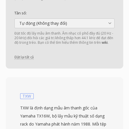
Tần số:
Tự động (Không thay đổi)
Đặt tốc độ lấy mẫu âm thanh. Âm nhạc có phổ đầy đủ (20 Hz -
20 kHz) đòi hỏi các giá trị không thấp hơn 44.1 kHz để đạt đến
độ trong trẻo. Bạn có thể tìm hiểu thêm thông tin trên
wiki
.
Đặt lại tất cả
TXW
TXW là định dạng mẫu âm thanh gốc của
Yamaha TX16W, bộ lấy mẫu kỹ thuật số dạng
rack do Yamaha phát hành năm 1988. Mỗi tệp