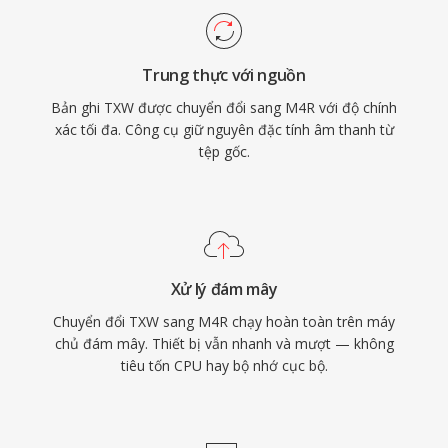
lượng cao từ codec AAC ngay cả ở kích thước
tệp nhỏ, và khả năng gán nhạc chuông riêng
Trung thực với nguồn
cho từng liên hệ để nhận diện người gọi ngay
Bản ghi TXW được chuyển đổi sang M4R với độ chính
lập tức.
xác tối đa. Công cụ giữ nguyên đặc tính âm thanh từ
tệp gốc.
Xử lý đám mây
Chuyển đổi TXW sang M4R chạy hoàn toàn trên máy
chủ đám mây. Thiết bị vẫn nhanh và mượt — không
tiêu tốn CPU hay bộ nhớ cục bộ.