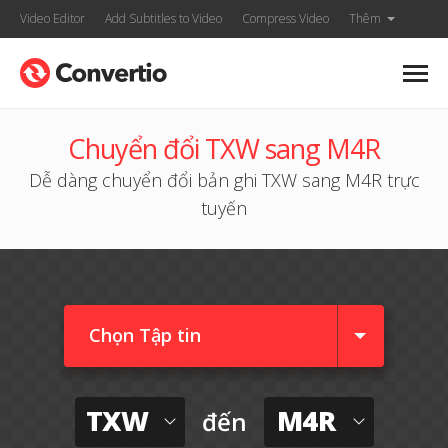
Video Editor
Add Subtitles to Video
Compress Video
Thêm
Chuyển đổi TXW sang M4R
Dễ dàng chuyển đổi bản ghi TXW sang M4R trực
tuyến
Chọn Tập tin
TXW
M4R
đến