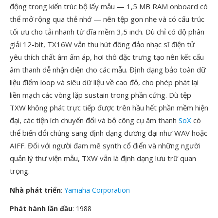
động trong kiến trúc bộ lấy mẫu — 1,5 MB RAM onboard có
thể mở rộng qua thẻ nhớ — nên tệp gọn nhẹ và có cấu trúc
tối ưu cho tải nhanh từ đĩa mềm 3,5 inch. Dù chỉ có độ phân
giải 12-bit, TX16W vẫn thu hút đông đảo nhạc sĩ điện tử
yêu thích chất âm ấm áp, hơi thô đặc trưng tạo nên kết cấu
âm thanh dễ nhận diện cho các mẫu. Định dạng bảo toàn dữ
liệu điểm loop và siêu dữ liệu về cao độ, cho phép phát lại
liền mạch các vòng lặp sustain trong phần cứng. Dù tệp
TXW không phát trực tiếp được trên hầu hết phần mềm hiện
đại, các tiện ích chuyển đổi và bộ công cụ âm thanh
SoX
có
thể biến đổi chúng sang định dạng đương đại như WAV hoặc
AIFF. Đối với người đam mê synth cổ điển và những người
quản lý thư viện mẫu, TXW vẫn là định dạng lưu trữ quan
trọng.
Nhà phát triển
:
Yamaha Corporation
Phát hành lần đầu
: 1988