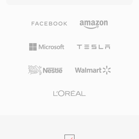
và bộ công cụ âm thanh SoX có thể biến đổi
128 kbps. Codec này sử dụng biến đổi cosin rời
chúng sang định dạng đương đại như WAV
rạc cải tiến kết hợp với mô hình tâm lý âm học
hoặc AIFF. Đối với người đam mê synth cổ điển
tiên tiến và định hình nhiễu theo thời gian. AAC
và những người quản lý thư viện mẫu, TXW vẫn
là định dạng âm thanh mặc định trong hệ sinh
là định dạng lưu trữ quan trọng.
thái Apple (iTunes, iPhone, iPad), YouTube và
nhiều dịch vụ phát trực tuyến. Ưu điểm đầu
tiên là hiệu suất nén xuất sắc — âm thanh
trung thực cao với dung lượng lưu trữ và băng
thông ít hơn đáng kể. Thứ hai, định dạng hỗ trợ
tốc độ lấy mẫu từ 8 kHz đến 96 kHz và tối đa
48 kênh, phù hợp cho mọi ứng dụng từ cuộc
gọi thoại đến âm thanh vòm. Thứ ba, việc được
Apple và nhiều hãng khác áp dụng rộng rãi đảm
bảo rằng hầu như mọi thiết bị, trình duyệt và
trình phát media hiện đại đều xử lý nội dung
AAC mà không cần thêm plugin.