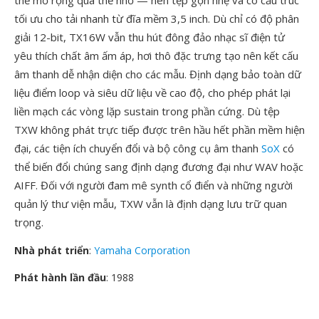
thể mở rộng qua thẻ nhớ — nên tệp gọn nhẹ và có cấu trúc
tối ưu cho tải nhanh từ đĩa mềm 3,5 inch. Dù chỉ có độ phân
giải 12-bit, TX16W vẫn thu hút đông đảo nhạc sĩ điện tử
yêu thích chất âm ấm áp, hơi thô đặc trưng tạo nên kết cấu
âm thanh dễ nhận diện cho các mẫu. Định dạng bảo toàn dữ
liệu điểm loop và siêu dữ liệu về cao độ, cho phép phát lại
liền mạch các vòng lặp sustain trong phần cứng. Dù tệp
TXW không phát trực tiếp được trên hầu hết phần mềm hiện
đại, các tiện ích chuyển đổi và bộ công cụ âm thanh
SoX
có
thể biến đổi chúng sang định dạng đương đại như WAV hoặc
AIFF. Đối với người đam mê synth cổ điển và những người
quản lý thư viện mẫu, TXW vẫn là định dạng lưu trữ quan
trọng.
Nhà phát triển
:
Yamaha Corporation
Phát hành lần đầu
: 1988