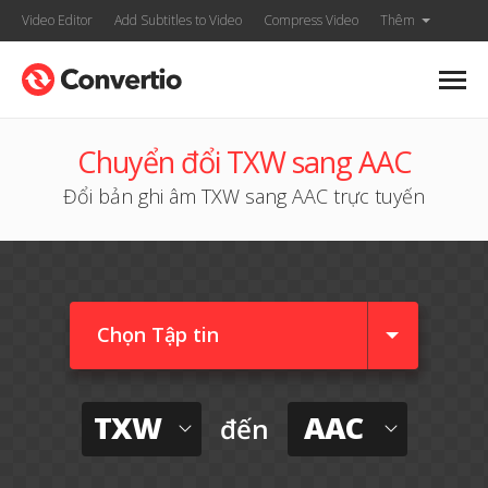
Video Editor
Add Subtitles to Video
Compress Video
Thêm
Chuyển đổi TXW sang AAC
Đổi bản ghi âm TXW sang AAC trực tuyến
Chọn Tập tin
TXW
AAC
đến