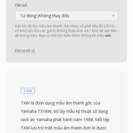
Tần số:
Tự động (Không thay đổi)
Đặt tốc độ lấy mẫu âm thanh. Âm nhạc có phổ đầy đủ (20 Hz -
20 kHz) đòi hỏi các giá trị không thấp hơn 44.1 kHz để đạt đến
độ trong trẻo. Bạn có thể tìm hiểu thêm thông tin trên
wiki
.
Đặt lại tất cả
TXW
TXW là định dạng mẫu âm thanh gốc của
Yamaha TX16W, bộ lấy mẫu kỹ thuật số dạng
rack do Yamaha phát hành năm 1988. Mỗi tệp
TXW lưu trữ một mẫu âm thanh đơn lẻ được