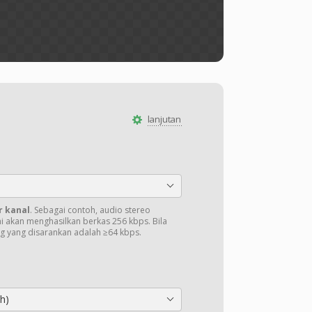
lanjutan
r kanal
. Sebagai contoh, audio stereo
ni akan menghasilkan berkas 256 kbps. Bila
ng yang disarankan adalah ≥64 kbps.
h)