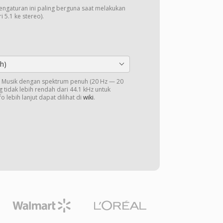
Pengaturan ini paling berguna saat melakukan
 5.1 ke stereo).
h)
o. Musik dengan spektrum penuh (20 Hz — 20
 tidak lebih rendah dari 44.1 kHz untuk
o lebih lanjut dapat dilihat di
wiki
.