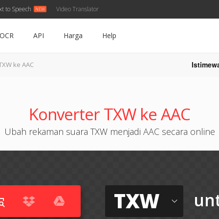
xt to Speech
Video Translator
OCR
API
Harga
Help
Istimew
TXW ke AAC
Konverter TXW ke AAC
Ubah rekaman suara TXW menjadi AAC secara online
TXW
un