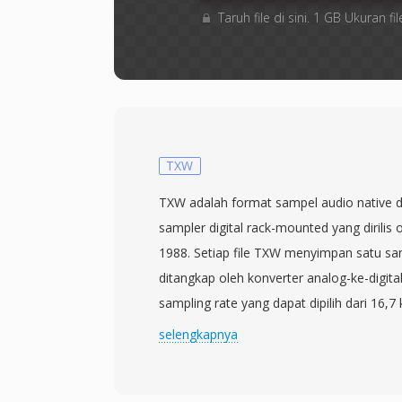
Taruh file di sini. 1 GB Ukuran
TXW
TXW adalah format sampel audio native 
sampler digital rack-mounted yang dirili
1988. Setiap file TXW menyimpan satu sa
ditangkap oleh konverter analog-ke-digit
sampling rate yang dapat dipilih dari 16,7
kHz dalam mono. Format ini dirancang un
selengkapnya
arsitektur sampler — RAM onboard 1,5 M
melalui kartu memori — sehingga file-nya