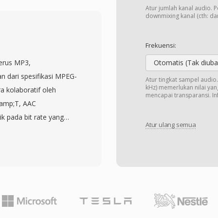
 inci. Meskipun
Atur jumlah kanal audio. 
gikut setia di kalangan
downmixing kanal (cth: dari
r hangat dan sedikit
r sonik yang mudah
Frekuensi:
rmat ini menyimpan data
erus MP3,
Otomatis (Tak diuba
inkan pemutaran sustain
an dari spesifikasi MPEG-
Atur tingkat sampel audi
s. Meskipun file TXW
kHz) memerlukan nilai yang
 kolaboratif oleh
mencapai transparansi. Inf
besar perangkat lunak
&amp;T, AAC
io SoX dapat
ik pada bit rate yang
r seperti WAV atau
Atur ulang semua
 96 kbps umumnya
 dan kurator
s perseptual. Codec ini
 format arsip yang
transform yang
kustik canggih dan
ebagai format audio
Phone, iPad), YouTube,
an pertamanya adalah