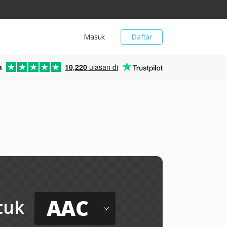
Masuk
Daftar
a
10,220
ulasan di
AAC
tuk