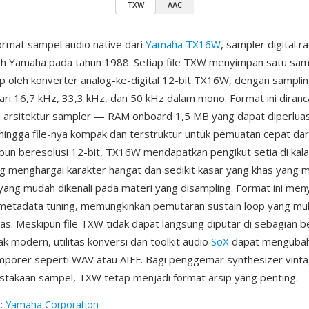
TXW
AAC
rmat sampel audio native dari
Yamaha TX16W
, sampler digital 
oleh Yamaha pada tahun 1988. Setiap file TXW menyimpan satu sam
p oleh konverter analog-ke-digital 12-bit TX16W, dengan samplin
 dari 16,7 kHz, 33,3 kHz, dan 50 kHz dalam mono. Format ini diran
 arsitektur sampler — RAM onboard 1,5 MB yang dapat diperluas 
ngga file-nya kompak dan terstruktur untuk pemuatan cepat dari
kipun beresolusi 12-bit, TX16W mendapatkan pengikut setia di kal
ng menghargai karakter hangat dan sedikit kasar yang khas yang
 yang mudah dikenali pada materi yang disampling. Format ini me
n metadata tuning, memungkinkan pemutaran sustain loop yang mul
as. Meskipun file TXW tidak dapat langsung diputar di sebagian b
k modern, utilitas konversi dan toolkit audio
SoX
dapat mengubah
porer seperti WAV atau AIFF. Bagi penggemar synthesizer vint
stakaan sampel, TXW tetap menjadi format arsip yang penting.
g
:
Yamaha Corporation