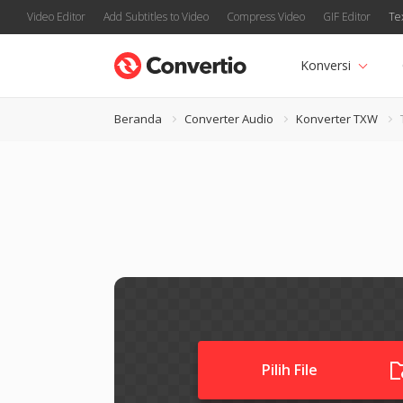
Video Editor
Add Subtitles to Video
Compress Video
GIF Editor
Te
Konversi
Beranda
Converter Audio
Konverter TXW
Pilih File