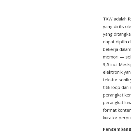
TXW adalah fo
yang dirilis 
yang ditangka
dapat dipilih
bekerja dalam
memori — sehi
3,5 inci. Mes
elektronik ya
tekstur sonik
titik loop da
perangkat ker
perangkat luna
format kontem
kurator perpu
Pengemban