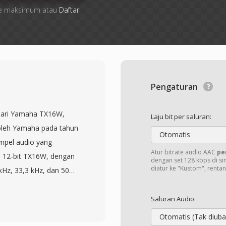
 file maksimum atau
Daftar
Pengaturan
dari Yamaha TX16W,
Laju bit per saluran:
s oleh Yamaha pada tahun
Otomatis
mpel audio yang
Atur bitrate audio AAC
pe
al 12-bit TX16W, dengan
dengan set 128 kbps di si
diatur ke "Kustom", renta
 kHz, 33,3 kHz, dan 50
tuk bekerja dalam
B yang dapat diperluas
Saluran Audio:
 kompak dan terstruktur
Otomatis (Tak diuba