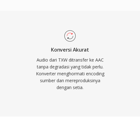
io berkualitas tinggi
 yang jauh lebih
le rate dari 8 kHz
cok untuk segala
gga suara surround.
le dan pihak lain
Konversi Akurat
kat modern, browser,
Audio dari TXW ditransfer ke AAC
ten AAC secara native
tanpa degradasi yang tidak perlu.
Konverter menghormati encoding
sumber dan mereproduksinya
dengan setia.