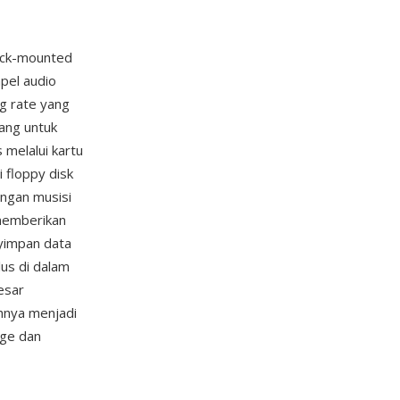
rack-mounted
pel audio
g rate yang
cang untuk
melalui kartu
 floppy disk
angan musisi
 memberikan
nyimpan data
us di dalam
esar
nya menjadi
age dan