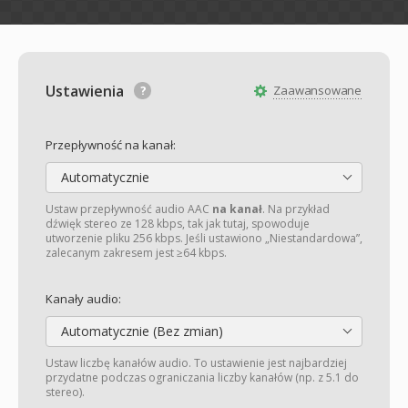
Ustawienia
Zaawansowane
Przepływność na kanał:
Automatycznie
Ustaw przepływność audio AAC
na kanał
. Na przykład
dźwięk stereo ze 128 kbps, tak jak tutaj, spowoduje
utworzenie pliku 256 kbps. Jeśli ustawiono „Niestandardowa”,
zalecanym zakresem jest ≥64 kbps.
Kanały audio:
Automatycznie (Bez zmian)
Ustaw liczbę kanałów audio. To ustawienie jest najbardziej
przydatne podczas ograniczania liczby kanałów (np. z 5.1 do
stereo).