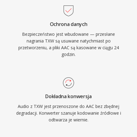
pozwala na zastosowania od rozmow
glosowych po dzwiek przestrzenny surround.
Po trzecie, szerokie wdrozenie przez Apple i
Ochrona danych
innych producentow gwarantuje, ze praktycznie
Bezpieczeństwo jest wbudowane — przesłane
kazde wspolczesne urzadzenie, przegladarka i
nagrania TXW są usuwane natychmiast po
odtwarzacz multimedialny obsluguje AAC
przetworzeniu, a pliki AAC są kasowane w ciągu 24
natywnie, bez dodatkowych wtyczek.
godzin.
Dokładna konwersja
Audio z TXW jest przenoszone do AAC bez zbędnej
degradacji. Konwerter szanuje kodowanie źródłowe i
odtwarza je wiernie.