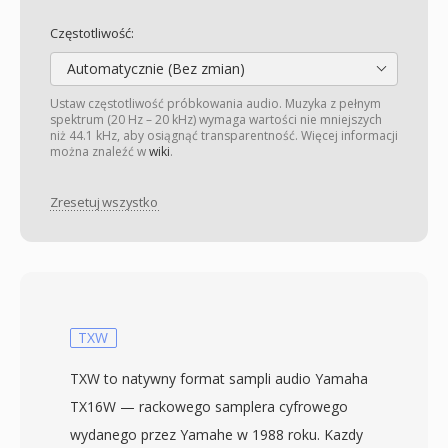
Częstotliwość:
Automatycznie (Bez zmian)
Ustaw częstotliwość próbkowania audio. Muzyka z pełnym
spektrum (20 Hz – 20 kHz) wymaga wartości nie mniejszych
niż 44.1 kHz, aby osiągnąć transparentność. Więcej informacji
można znaleźć w
wiki
.
Zresetuj wszystko
TXW
TXW to natywny format sampli audio Yamaha
TX16W — rackowego samplera cyfrowego
wydanego przez Yamahe w 1988 roku. Kazdy