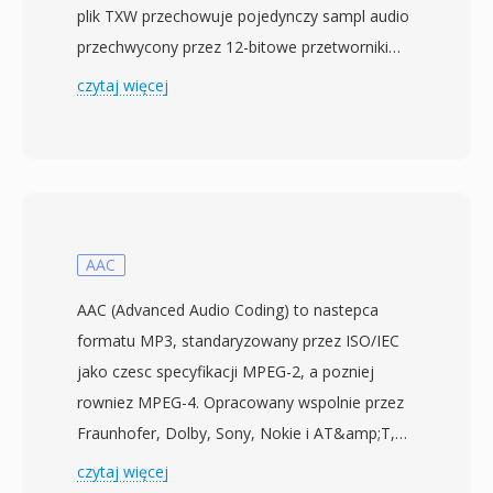
plik TXW przechowuje pojedynczy sampl audio
przechwycony przez 12-bitowe przetworniki
analogowo-cyfrowe TX16W, z mozliwoscia
czytaj więcej
wyboru czestotliwosci probkowania 16,7 kHz,
33,3 kHz i 50 kHz w trybie mono. Format zostal
zaprojektowany do pracy w ramach
architektury samplera — 1,5 MB wbudowanej
pamieci RAM rozszerzalnej za pomoca kart
pamieci — wiec pliki sa kompaktowe i
AAC
ustrukturyzowane pod katem szybkiego
AAC (Advanced Audio Coding) to nastepca
ladowania z dyskietek 3,5 cala. Mimo 12-
formatu MP3, standaryzowany przez ISO/IEC
bitowej rozdzielczosci TX16W zyskal lojalnych
jako czesc specyfikacji MPEG-2, a pozniej
zwolennikow wsrod muzykow elektronicznych,
rowniez MPEG-4. Opracowany wspolnie przez
ktorzy cenili jego charakterystyczny ciepły,
Fraunhofer, Dolby, Sony, Nokie i AT&amp;T,
lekko chropowaty charakter nadajacy
AAC zapewnia wyzsza jakosc dzwieku przy
czytaj więcej
rozpoznawalna fakture dzwiekowa