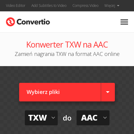
Video Editor
Add Subtitles to Video
Compress Video
Więcej
Konwerter TXW na AAC
Zamień nagrania TXW na format AAC online
Wybierz pliki
TXW
AAC
do