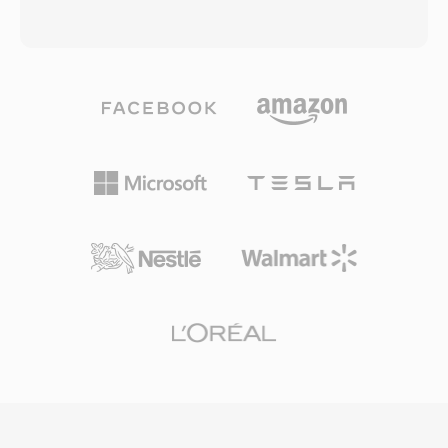
rownowaznyn lub nizszym bitrate — strumien
sampelowanemu materialowi. Format
AAC o przepustowosci 96 kbps zwykle
zachowuje dane punktow petli i metadane
dorownuje jakoscia plikowi MP3 przy 128 kbps.
strojenia, umozliwiajac bezszwowe
Kodek wykorzystuje zmodyfikowana dyskretna
odtwarzanie petli sustain w sprzecie. Choc pliki
transformate kosinusowa w polaczeniu z
TXW nie sa bezposrednio odtwarzane przez
zaawansowanym modelowaniem
wiekszos nowoczesnego oprogramowania,
psychoakustycznym i ksztaltowaniem szumu
narzedzia konwersji i SoX moga przeksztalcic je
czasowego. AAC sluzy jako domyslny format
w wspolczesne formaty, takie jak WAV czy
audio w ekosystemie Apple (iTunes, iPhone,
AIFF. Dla entuzjastow vintage syntezyzerow i
iPad), na YouTube oraz w wielu serwisach
kuratorow bibliotek sampli TXW pozostaje
streamingowych. Pierwsza zaleta jest
waznym formatem archiwalnym.
doskonala efektywnosc kompresji — wysoka
wiernosc dzwieku przy znacznie mniejszym
zuzyciu pamieci i przepustowosci. Po drugie,
format obsluguje czestotliwosci probkowania
od 8 kHz do 96 kHz oraz do 48 kanalow, co