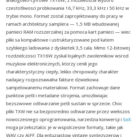
analogowo-cyfrowe TX16W, z mozliwoscia wyboru
czestotliwosci probkowania 16,7 kHz, 33,3 kHz i 50 kHz w
trybie mono. Format zostal zaprojektowany do pracy w
ramach architektury samplera — 1,5 MB wbudowanej
pamieci RAM rozszerzalnej za pomoca kart pamieci — wiec
pliki sa kompaktowe i ustrukturyzowane pod katem
szybkiego ladowania z dyskietek 3,5 cala. Mimo 12-bitowej
rozdzielczosci TX16W zyskal lojalnych zwolennikow wsrod
muzykow elektronicznych, ktorzy cenili jego
charakterystyczny ciepły, lekko chropowaty charakter
nadajacy rozpoznawalna fakture dzwiekowa
sampelowanemu materialowi. Format zachowuje dane
punktow petli i metadane strojenia, umozliwiajac
bezszwowe odtwarzanie petli sustain w sprzecie. Choc
pliki TXW nie sa bezposrednio odtwarzane przez wiekszos
nowoczesnego oprogramowania, narzedzia konwersji i
SoX
moga przeksztalcic je w wspolczesne formaty, takie jak
WAV czy AIFF. Dla entuzjastow vintage syntezyzerow i